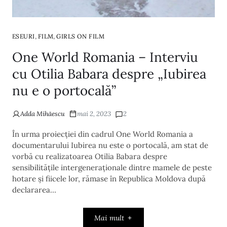
,
,
ESEURI
FILM
GIRLS ON FILM
One World Romania – Interviu
cu Otilia Babara despre „Iubirea
nu e o portocală”
Adda Mihăescu
mai 2, 2023
2
În urma proiecției din cadrul One World Romania a
documentarului Iubirea nu este o portocală, am stat de
vorbă cu realizatoarea Otilia Babara despre
sensibilitățile intergeneraționale dintre mamele de peste
hotare și fiicele lor, rămase în Republica Moldova după
declararea…
Mai mult