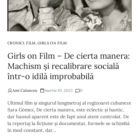
,
,
CRONICI
FILM
GIRLS ON FILM
Girls on Film – De cierta manera:
Machism și recalibrare socială
într-o idilă improbabilă
Ami Calancea
martie 10, 2023
0
Ultimul film și singurul lungmetraj al regizoarei cubaneze
Sara Gómez, De cierta manera, este eclectic și haotic,
dar haosul aparent este de fapt unul atent controlat. De
la reportaj la ficțiune și documentar, formele se schimbă
în mod constant, dar…