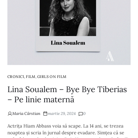
,
,
CRONICI
FILM
GIRLS ON FILM
Lina Soualem – Bye Bye Tiberias
– Pe linie maternă
Maria Cârstian
martie 29, 2024
0
Actrița Hiam Abbass voia să scape. La 14 ani, se trezea
noaptea și scria în jurnal despre evadare. Simțea că se