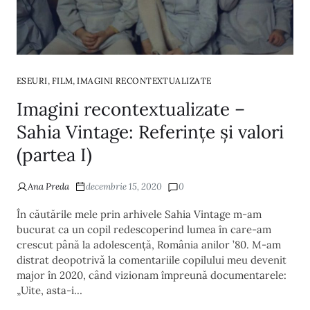
,
,
ESEURI
FILM
IMAGINI RECONTEXTUALIZATE
Imagini recontextualizate –
Sahia Vintage: Referințe și valori
(partea I)
Ana Preda
decembrie 15, 2020
0
În căutările mele prin arhivele Sahia Vintage m-am
bucurat ca un copil redescoperind lumea în care-am
crescut până la adolescență, România anilor ’80. M-am
distrat deopotrivă la comentariile copilului meu devenit
major în 2020, când vizionam împreună documentarele:
„Uite, asta-i…