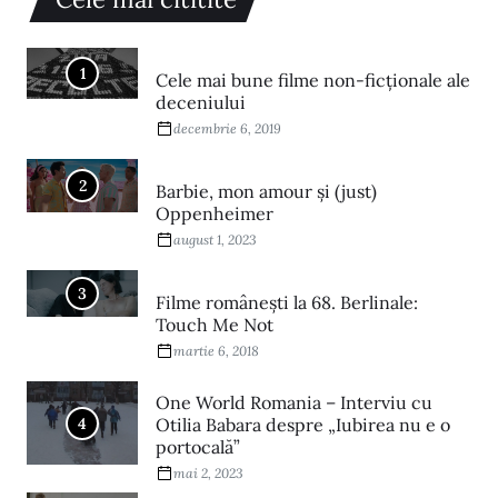
1
Cele mai bune filme non-ficționale ale
deceniului
decembrie 6, 2019
2
Barbie, mon amour și (just)
Oppenheimer
august 1, 2023
3
Filme româneşti la 68. Berlinale:
Touch Me Not
martie 6, 2018
One World Romania – Interviu cu
4
Otilia Babara despre „Iubirea nu e o
portocală”
mai 2, 2023