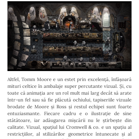
Altfel, Tomm Moore e un estet prin excelență, înfășoară
mituri celtice în ambalaje super percutante vizual. Și, cu
toate că animația are un rol mult mai larg decât să arate
într-un fel sau să fie plăcută ochiului, tapiseriile vizuale
brodate de Moore și Ross și restul echipei sunt foarte
entuziasmante. Fiecare cadru e o ilustrație de sine
stătătoare, iar adăugarea mișcării nu le știrbește din
calitate. Vizual, spațiul lui Cromwell & co. e un spațiu al
restricțiilor, al stilizărilor geometrice întunecate și al