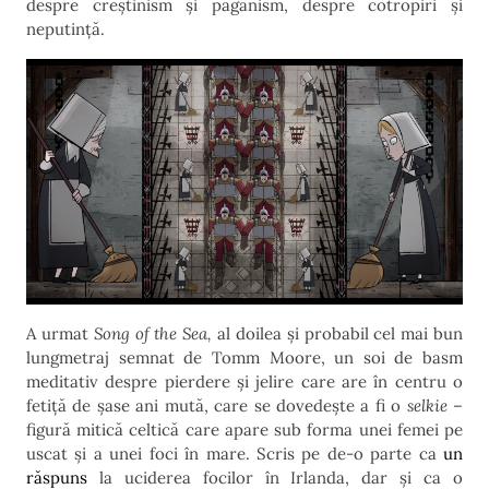
despre creștinism și păgânism, despre cotropiri și
neputință.
A urmat
Song of the Sea,
al doilea și probabil cel mai bun
lungmetraj semnat de Tomm Moore, un soi de basm
meditativ despre pierdere și jelire care are în centru o
fetiță de șase ani mută, care se dovedește a fi o
selkie
–
figură mitică celtică care apare sub forma unei femei pe
uscat și a unei foci în mare. Scris pe de-o parte ca
un
răspuns
la uciderea focilor în Irlanda, dar și ca o