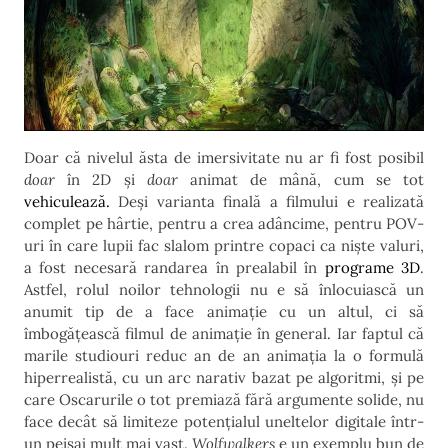
Doar că nivelul ăsta de imersivitate nu ar fi fost posibil
doar
în 2D și
doar
animat de mână, cum se tot
vehiculează.
Deși varianta finală a filmului e realizată
complet pe hârtie, pentru a crea adâncime, pentru POV-
uri în care lupii fac slalom printre copaci ca niște valuri,
a fost necesară randarea în prealabil în
programe 3D
.
Astfel, rolul noilor tehnologii nu e să înlocuiască un
anumit tip de a face animație cu un altul, ci să
îmbogățească filmul de animație în general. Iar faptul că
marile studiouri reduc an de an animația la o formulă
hiperrealistă, cu un arc narativ bazat pe algoritmi, și pe
care Oscarurile o tot premiază fără argumente solide, nu
face decât să limiteze potențialul uneltelor digitale într-
un peisaj mult mai vast.
Wolfwalkers
e un exemplu bun de