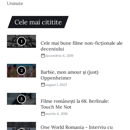
Unmute
Cele mai cititite
1
Cele mai bune filme non-ficționale ale
deceniului
decembrie 6, 2019
2
Barbie, mon amour și (just)
Oppenheimer
august 1, 2023
3
Filme româneşti la 68. Berlinale:
Touch Me Not
martie 6, 2018
One World Romania – Interviu cu