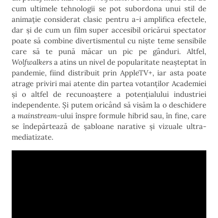
cum ultimele tehnologii se pot subordona unui stil de
animație considerat clasic pentru a-i amplifica efectele,
dar și de cum un film super accesibil oricărui spectator
poate să combine divertismentul cu niște teme sensibile
care să te pună măcar un pic pe gânduri. Altfel,
Wolfwalkers
a atins un nivel de popularitate neașteptat în
pandemie, fiind distribuit prin AppleTV+, iar asta poate
atrage priviri mai atente din partea votanților Academiei
și o altfel de recunoaștere a potențialului industriei
independente. Și putem oricând să visăm la o deschidere
a
mainstream-
ului înspre formule hibrid sau, în fine, care
se îndepărtează de șabloane narative și vizuale ultra-
mediatizate.