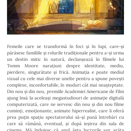
Femeile care se transformă în foci și în lupi, care-și
părăsesc familiile și rolurile tradiționale pentru a-și urma
un destin mitic în natură, declanșează în filmele lui
Tomm Moore narațiuni despre identitate, mediu,
pierdere, singurătate și frică. Animația e poate mediul
vizual cu cele mai diverse unelte pentru a spune povești
complexe, inconfortabile, în moduri cât mai neașteptate.
Din nou și din nou, premiile Academiei Americane de Film
ajung însă la aceleași megastudiouri de animație digitală
computerizată, care ne servesc din nou și din nou filme
cuminți, emoționante, animate hiperrealist, care îi oferă
prea puțin spațiu spectatorului să-și pună întrebări cu
care să rămână, eventual, și după ieșirea din sala de
cinema. Mă îndoiesc că anul ăsta lucrurile vor arăta