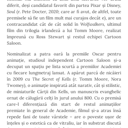
diferit, deși candidatul favorit din partea Pixar și Disney,
Soul
(r. Pete Docter, 2020; care ar fi avut, de altfel, toate
premisele să fie un film mult mai curajos decât e), are un
contracandidat cât de cât solid în
Wolfwalkers,
ultimul
film din trilogia irlandeză a lui Tomm Moore, realizat
împreună cu Ross Stewart și restul echipei Cartoon
Saloon.
Nominalizat a patra oară la premiile Oscar pentru
animație, studioul independent Cartoon Saloon și-a
decupat un spațiu pe lista scurtă a premiilor Academiei
cu fiecare lungmetraj lansat. A apărut parcă de nicăieri
în 2009 cu
The Secret of Kells
(r. Tomm Moore, Nora
Twomey)
,
o animație inspirată atât narativ, cât și stilistic,
de miniaturile Cărții din Kells, un manuscris evanghelic
ornat de călugării celți în jurul anului 800. Cu o premisă
care-l diferențiază din start de restul animațiilor
premiate în general de Academie, filmul și-a atras însă
repede fani de toate vârstele – are o poveste ușor de
înțeles și o estetică ca de vitraliu, iar în substrat discută