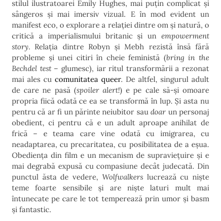
stilul ilustratoarei Emily Hughes, mai puțin complicat și
sângeros și mai imersiv vizual. E în mod evident un
manifest eco, o explorare a relației dintre om și natură, o
critică a imperialismului britanic și un
empowerment
story.
Relația dintre Robyn și Mebh rezistă însă fără
probleme și unei citiri în cheie feministă (
bring in the
Bechdel test
– glumesc), iar ritul transformării a rezonat
mai ales cu
comunitatea
queer
. De altfel, singurul adult
de care ne pasă (
spoiler alert!
) e pe cale să-și omoare
propria fiică odată ce ea se transformă în lup. Și asta nu
pentru că ar fi un părinte neiubitor sau
doar
un personaj
obedient, ci pentru că e un adult aproape anihilat de
frică – e teama care vine odată cu imigrarea, cu
neadaptarea, cu precaritatea, cu posibilitatea de a eșua.
Obediența din film e un mecanism de supraviețuire și e
mai degrabă expusă cu compasiune decât judecată. Din
punctul ăsta de vedere,
Wolfwalkers
lucrează cu niște
teme foarte sensibile și are niște laturi mult mai
întunecate pe care le tot temperează prin umor și basm
și fantastic.