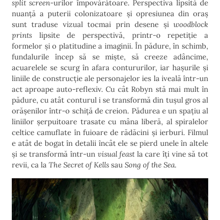
split screen
-urilor împovărătoare. Perspectiva lipsită de
nuanță a puterii colonizatoare și opresiunea din oraș
sunt traduse vizual tocmai prin desene și
woodblock
prints
lipsite de perspectivă, printr-o repetiție a
formelor și o platitudine a imaginii. În pădure, în schimb,
fundalurile încep să se miște, să creeze adâncime,
acuarelele se scurg în afara contururilor, iar hașurile și
liniile de construcție ale personajelor ies la iveală într-un
act aproape auto-reflexiv. Cu cât Robyn stă mai mult în
pădure, cu atât conturul i se transformă din tușul gros al
orășenilor într-o schiță de creion. Pădurea e un spațiu al
liniilor șerpuitoare trasate cu mâna liberă, al spiralelor
celtice camuflate în fuioare de rădăcini și ierburi. Filmul
e atât de bogat în detalii încât ele se pierd unele în altele
și se transformă într-un
visual feast
la care îți vine să tot
revii, ca la
The Secret of Kells
sau
Song of the Sea.