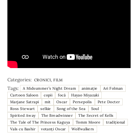
Categories:
,
CRONICI
FILM
Tags:
A Midsummer’s Night Dream
animație
Ari Folman
Cartoon Saloon
copii
focă
Hayao Miyazaki
Marjane Satrapi
mit
Oscar
Persepolis
Pete Docter
Ross Stewart
selkie
Song of the Sea
Soul
Spirited Away
The Breadwinner
The Secret of Kells
The Tale of The Princess Kaguya
Tomm Moore
tradițional
Vals cu Bashir
votanți Oscar
Wolfwalkers