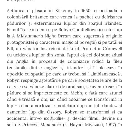
Acțiunea e plasată în Kilkenny în 1650, o perioadă a
colonizării britanice care venea la pachet cu defrișarea
pădurilor și exterminarea lupilor din spațiul irlandez.
Filmul îi are în centru pe Robyn Goodfellowe (o referință
la
A Midsummer’s Night Dream
care sugerează originile
protagonistei și caracterul magic al poveștii) și pe tatăl ei
Bill, un vânător însărcinat de Lord Protector Cromwell
cu uciderea lupilor din zonă. Faptul că cei doi sunt aduși
din Anglia în procesul de colonizare ridică la fileu
tensiunile dintre englezi și irlandezi și îi plasează în
opoziție cu spațiul pe care ar trebui să-l „îmblânzească“.
Robyn respinge așteptările pe care societatea le are de la
ea, vrea să vâneze alături de tatăl său, se aventurează în
pădure și se împrietenește cu Mebh, o fată care atunci
când e trează e om, iar când adoarme se transformă în
lup – o metamorfozare modelată după mitul irlandez al
oamenilor-lup din Ossory. Robyn se transformă și ea
accidental într-o
wolfwalker
și de-aici filmul devine un
soi de
Princess Mononoke
(r. Hayao Miyazaki, 1997) în