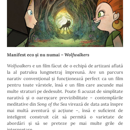
Manifest eco și nu numai –
Wolfwalkers
Wolfwalkers
e un film făcut de o echipă de artizani aflată
la al patrulea lungmetraj împreună. Are un parcurs
narativ convențional și funcționează perfect ca un film
pentru toate vârstele, însă e un film care ascunde mai
multe straturi pe dedesubt. Poate fi acuzat de simplitate
narativă și o oareșcare previzibilitate – contemplările
meditative din
Song of the Sea
virează de data asta înspre
mai multă aventură și acțiune –, însă e suficient de
inteligent construit cât să permită o varietate de
abordări și să se preteze pe mai multe grile de
interpretare.