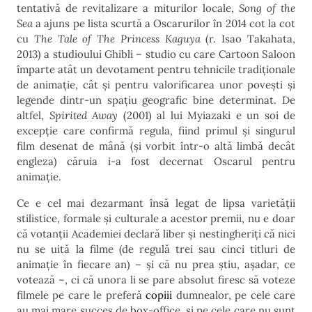
tentativă de revitalizare a miturilor locale,
Song of the
Sea
a ajuns pe lista scurtă a Oscarurilor în 2014 cot la cot
cu
The Tale of The Princess Kaguya
(r. Isao Takahata,
2013) a studioului Ghibli – studio cu care Cartoon Saloon
împarte atât un devotament pentru tehnicile tradiționale
de animație, cât și pentru valorificarea unor povești și
legende dintr-un spațiu geografic bine determinat. De
altfel,
Spirited Away
(2001) al lui Myiazaki e un soi de
excepție care confirmă regula, fiind primul și singurul
film desenat de mână (și vorbit într-o altă limbă decât
engleza) căruia i-a fost decernat Oscarul pentru
animație.
Ce e cel mai dezarmant însă legat de lipsa varietății
stilistice, formale și culturale a acestor premii, nu e doar
că votanții Academiei declară liber și nestingheriți că nici
nu se uită la filme (de regulă trei sau cinci titluri de
animație în fiecare an) – și că nu prea știu, așadar, ce
votează –, ci că unora li se pare absolut firesc să voteze
filmele pe care le preferă
copiii
dumnealor, pe cele care
au mai mare succes de box-office, și pe cele care nu sunt