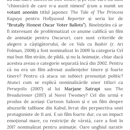
“chinezării de care n-a auzit nimeni” (cum a numit un
votant anonim
titlul japonez
The Tale of The Princess
Kaguya
pentru
Hollywood Reporter
și seria lor de
“Brutally Honest Oscar Voter Ballots”
). Bineînțeles că ar
fi interesant de problematizat ce anume califică un film
de animație pentru Oscaruri, care sunt criteriile de
alegere a câștigătorului, de ce
Vals cu Bashir
(r. Ari
Folman, 2008) a fost nominalizat în 2009 la categoria Cel
mai bun film străin, de pildă, și nu la Animație, chiar dacă
acestea aveau o categorie separată încă din 2002. Pentru
că nu era un film adresat audiențelor tinere și foarte
tinere? Pentru că ataca un subiect pronunțat politic?
Atunci cum se explică nominalizările unor titluri ca
Persepolis
(2007) al lui
Marjane Satrapi
sau
The
Breadwinner
(2017) al Norei Twomey? Cel din urmă e
produs de aceiași Cartoon Saloon și e un film despre
abuzurile talibane din Kabul, livrat din perpsectiva unei
protagoniste de 11 ani. E un film foarte dur, cu un impact
emoțional mare, cu restricție de vârstă, care a fost în
2017 nominalizat pentru animație. Oare unghiul narativ