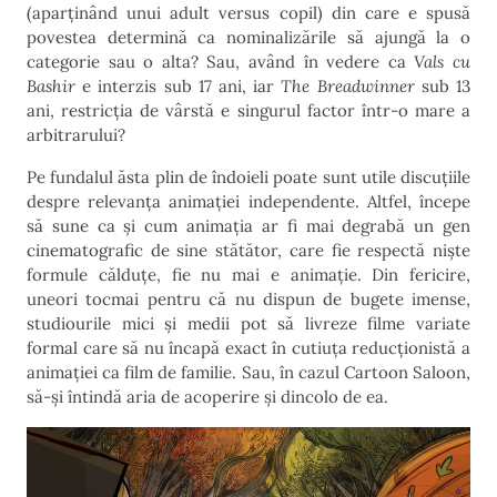
(aparținând unui adult versus copil) din care e spusă
povestea determină ca nominalizările să ajungă la o
categorie sau o alta? Sau, având în vedere ca
Vals cu
Bashir
e interzis sub 17 ani, iar
The Breadwinner
sub 13
ani, restricția de vârstă e singurul factor într-o mare a
arbitrarului?
Pe fundalul ăsta plin de îndoieli poate sunt utile discuțiile
despre relevanța animației independente. Altfel, începe
să sune ca și cum animația ar fi mai degrabă un gen
cinematografic de sine stătător, care fie respectă niște
formule călduțe, fie nu mai e animație. Din fericire,
uneori tocmai pentru că nu dispun de bugete imense,
studiourile mici și medii pot să livreze filme variate
formal care să nu încapă exact în cutiuța reducționistă a
animației ca film de familie. Sau, în cazul Cartoon Saloon,
să-și întindă aria de acoperire și dincolo de ea.