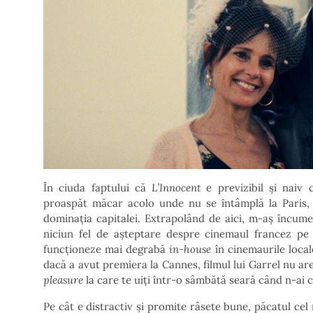
În ciuda faptului că
L’Innocent
e previzibil și naiv
proaspăt măcar acolo unde nu se întâmplă la Paris, 
dominația capitalei. Extrapolând de aici, m-aș încum
niciun fel de așteptare despre cinemaul francez pe 
funcționeze mai degrabă
in-house
în cinemaurile local
dacă a avut premiera la Cannes, filmul lui Garrel nu are
pleasure
la care te uiți într-o sâmbătă seară când n-ai ce
Pe cât e distractiv și promite râsete bune, păcatul ce