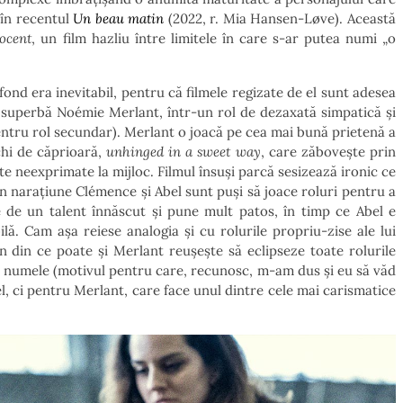
 în recentul
Un beau matin
(2022, r. Mia Hansen-Løve). Această
nocent
, un film hazliu între limitele în care s-ar putea numi „o
ond era inevitabil, pentru că filmele regizate de el sunt adesea
o superbă Noémie Merlant, într-un rol de dezaxată simpatică și
entru rol secundar). Merlant o joacă pe cea mai bună prietenă a
chi de căprioară,
unhinged in a sweet way
, care zăbovește prin
e neexprimate la mijloc. Filmul însuși parcă sesizează ironic ce
in narațiune Clémence și Abel sunt puși să joace roluri pentru a
te de un talent înnăscut și pune mult patos, în timp ce Abel e
lă. Cam așa reiese analogia și cu rolurile propriu-zise ale lui
n din ce poate și Merlant reușește să eclipseze toate rolurile
ne numele (motivul pentru care, recunosc, m-am dus și eu să văd
, ci pentru Merlant, care face unul dintre cele mai carismatice