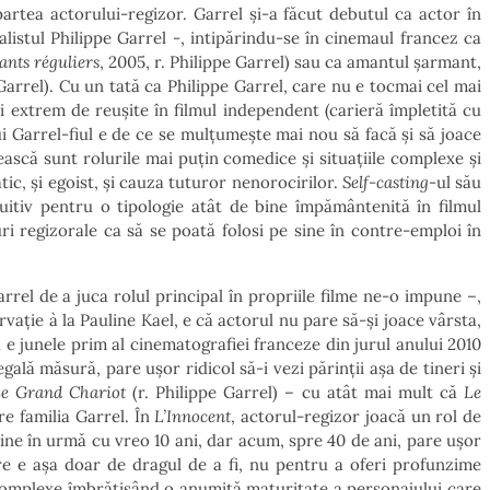
artea actorului-regizor. Garrel și-a făcut debutul ca actor în
alistul Philippe Garrel -, intipărindu-se în cinemaul francez ca
ants réguliers
, 2005, r. Philippe Garrel) sau ca amantul șarmant,
 Garrel). Cu un tată ca Philippe Garrel, care nu e tocmai cel mai
i extrem de reușite în filmul independent (carieră împletită cu
i Garrel-fiul e de ce se mulțumește mai nou să facă și să joace
ească sunt rolurile mai puțin comedice și situațiile complexe și
ic, și egoist, și cauza tuturor nenorocirilor.
Self-casting
-ul său
tuitiv pentru o tipologie atât de bine împământenită în filmul
ri regizorale ca să se poată folosi pe sine în contre-emploi în
rrel de a juca rolul principal în propriile filme ne-o impune –,
rvație à la Pauline Kael, e că actorul nu pare să-și joace vârsta,
l e junele prim al cinematografiei franceze din jurul anului 2010
egală măsură, pare ușor ridicol să-i vezi părinții așa de tineri și
e Grand Chariot
(r. Philippe Garrel) – cu atât mai mult că
Le
e familia Garrel. În
L’Innocent
, actorul-regizor joacă un rol de
bine în urmă cu vreo 10 ani, dar acum, spre 40 de ani, pare ușor
re e așa doar de dragul de a fi, nu pentru a oferi profunzime
i complexe îmbrățișând o anumită maturitate a personajului care