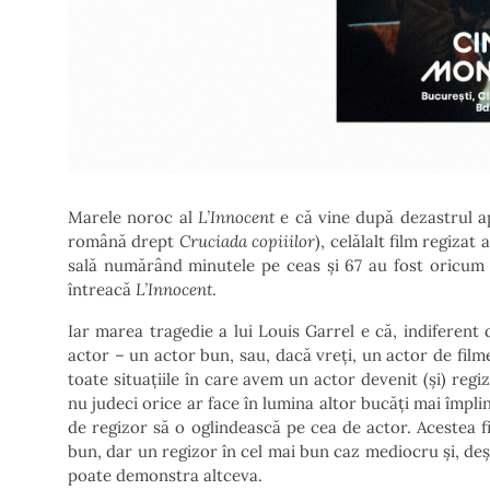
Marele noroc al
L’Innocent
e că vine după dezastrul a
română drept
Cruciada copiiilor
), celălalt film regiza
sală numărând minutele pe ceas și 67 au fost oricum p
întreacă
L’Innocent
.
Iar marea tragedie a lui Louis Garrel e că, indiferent 
actor – un actor bun, sau, dacă vreți, un actor de film
toate situațiile în care avem un actor devenit (și) regi
nu judeci orice ar face în lumina altor bucăți mai împlini
de regizor să o oglindească pe cea de actor. Acestea fi
bun, dar un regizor în cel mai bun caz mediocru și, deși
poate demonstra altceva.