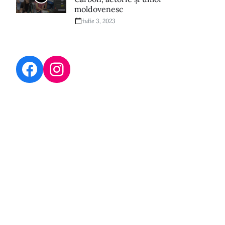
moldovenesc
iulie 3, 2023