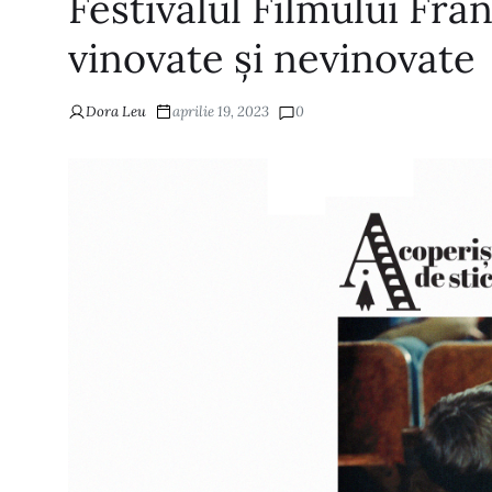
Festivalul Filmului Fra
vinovate și nevinovate
Dora Leu
aprilie 19, 2023
0