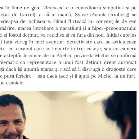
uca în
filme de gen
,
L’Innocent
e o comedioară simpatică și pe
pretat de Garrel), a cărui mamă, Sylvie (Anouk Grinberg) se
edeapsa de închisoare. Filmul flirtează cu convențiile de gen
mărire, marea întrebare a narațiunii și a hiper-preocupatului
i fostul deținut, va recidiva și va fura din nou. Inițial cuprins
 tată vitreg în mici aventuri detectiviste care se articulează
ate, cu ecranul care se împarte în trei căsuțe, sau cu camera
 așteptările cinice ale lui Abel cu privire la Michel se confirmă
blematic ca reprezentare a unui fost deținut drept automat
eagă dacă își anunță mama și riscă să îi distrugă o dragoste care
pură fericire – sau dacă tace și îl ajută pe Michel la un furt,
ua căsnicie.