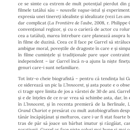
ce se simte ca extrem de mult potențial pierdut din p
filmele tatălui său –
nouvelle vague
-istul și experiment
expresia unei tinereți idealiste și idealizate (vezi
Les am
dar complicat (
La Frontière de l’aube
, 2008, r. Philippe
convențional regizor, și cu o carieră de actor cu rolur
cea a tatălui), marea întrebare care planează asupra lu
în filme de duzină. Ceea ce îl face pe Garrel să străluc
ambigue moral, poveștile de dragoste în care e și simpat
în filme cumințele și tradiționale pare ușor contrain
independent – iar Garrel încă n-a ajuns la niște finețu
genuri care-i sunt nefamiliare.
Tot într-o cheie biografistă – pentru că tendința lui Ga
ce siderează un pic la
L’Innocent
, și asta poate e o obse
ci trage spre limita de jos a vârstei de 30 de ani. Garre
și e de înțeles de ce n-ar vrea să schimbe asta, dar, în 
în
L’Innocent,
și în recenta premieră de la Berlinale,
L
Grand Chariot
e presărat cu mult autobiografism despr
tânăr încăpățânat și mofturos, care i-ar fi stat foarte 
tras de păr să joace un bărbat imatur și răzgâiat, ca
narațiunii. Garrel ar face niște roluri mai bune și ma