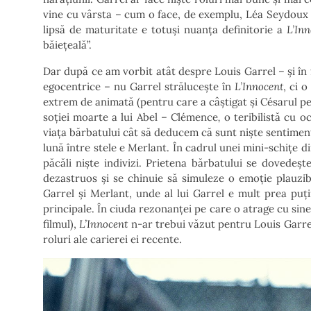
vine cu vârsta – cum o face, de exemplu, Léa Seydoux
lipsă de maturitate e totuși nuanța definitorie a
L’In
băiețeală”.
Dar după ce am vorbit atât despre Louis Garrel – și în f
egocentrice – nu Garrel strălucește în
L’Innocent
, ci 
extrem de animată (pentru care a câștigat și Césarul p
soției moarte a lui Abel – Clémence
,
o teribilistă cu o
viața bărbatului cât să deducem că sunt niște sentiment
lună între stele e Merlant. În cadrul unei mini-schițe d
păcăli niște indivizi. Prietena bărbatului se dovedeș
dezastruos și se chinuie să simuleze o emoție plauzibi
Garrel și Merlant, unde al lui Garrel e mult prea puți
principale. În ciuda rezonanței pe care o atrage cu si
filmul),
L’Innocent
n-ar trebui văzut pentru Louis Garrel
roluri ale carierei ei recente.