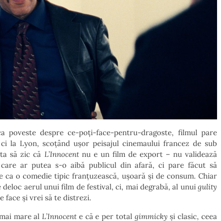
 ca poveste despre ce-poți-face-pentru-dragoste, filmul pare
ci la Lyon, scoțând ușor peisajul cinemaului francez de sub
eta să zic că
L’Innocent
nu e un film de export – nu validează
care ar putea s-o aibă publicul din afară, ci pare făcut să
e ca o comedie tipic franțuzească, ușoară și de consum. Chiar
 deloc aerul unui film de festival, ci, mai degrabă, al unui
gulity
 face și vrei să te distrezi.
l mai mare al
L’Innocent
e că e per total
gimmicky
și clasic, ceea