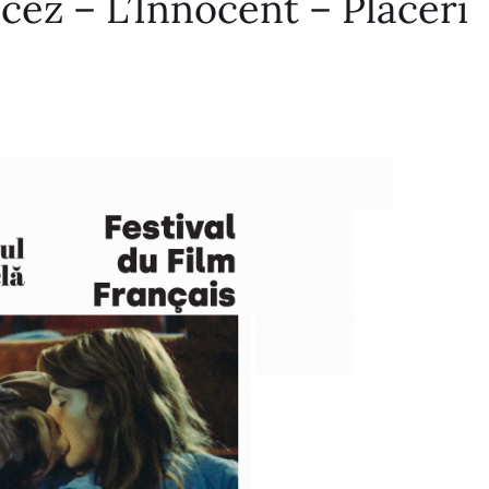
ncez – L’Innocent – Plăceri