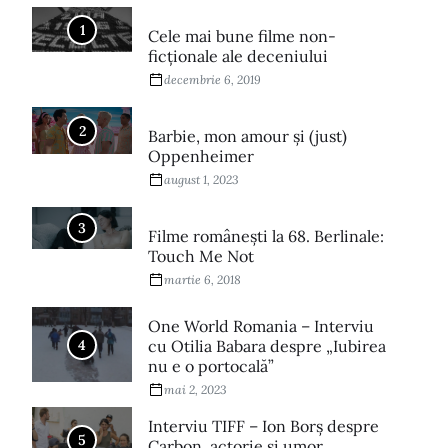
1
Cele mai bune filme non-
ficționale ale deceniului
decembrie 6, 2019
2
Barbie, mon amour și (just)
Oppenheimer
august 1, 2023
3
Filme româneşti la 68. Berlinale:
Touch Me Not
martie 6, 2018
One World Romania – Interviu
4
cu Otilia Babara despre „Iubirea
nu e o portocală”
mai 2, 2023
Interviu TIFF – Ion Borș despre
5
Carbon, actorie și umor