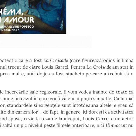
poteotic care a fost
La Croisade
(care figurează odios în limba
t anul trecut de către Louis Garrel. Pentru
La Croisade
am stat în
rea multe, atât de jos a fost ștacheta pe care a trebuit să o
de încercările sale regizorale, îl vom vedea înainte de toate ca
e bune, în cazul în care vouă vă e mai puțin simpatic. Ca în mai
zor, standardele și exigențele sunt întotdeauna altele, e greu să
te din cariera lor – de fapt, în genere, îți dorești ca activitatea
ind spuse, revin la teza de la început, Louis Garrel e un actor
 saltă un pic nivelul peste filmele anterioare, nici
L’Innocent
nu