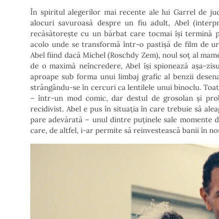
În spiritul alegerilor mai recente ale lui Garrel de j
alocuri savuroasă despre un fiu adult, Abel (inter
recăsătorește cu un bărbat care tocmai își termină p
acolo unde se transformă într-o pastișă de film de ur
Abel fiind dacă Michel (Roschdy Zem), noul soț al mamei ș
de o maximă neîncredere, Abel își spionează așa-zisul
aproape sub forma unui limbaj grafic al benzii desen
strângându-se în cercuri ca lentilele unui binoclu. Toate
– într-un mod comic, dar destul de grosolan și pro
recidivist. Abel e pus în situația în care trebuie să al
pare adevărată – unul dintre puținele sale momente de 
care, de altfel, i-ar permite să reinvestească banii în no