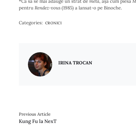
*Ca să se mai adauge un strat de
meta
, așa cum piesa
M
pentru
Rendez-vous
(1985) a lansat-o pe Binoche.
Categories:
CRONICI
IRINA TROCAN
Previous Article
Kung Fu la NexT