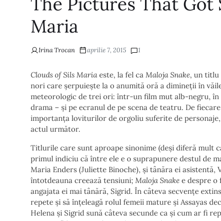
The Pictures That Got S
Maria
Irina Trocan
aprilie 7, 2015
1
Clouds of Sils Maria
este, la fel ca
Maloja Snake
, un titl
nori care șerpuiește la o anumită oră a dimineții în văi
meteorologic de trei ori: într-un film mut alb-negru, în 
drama – și pe ecranul de pe scena de teatru. De fiecare
importanța loviturilor de orgoliu suferite de personaje,
actul următor.
Titlurile care sunt aproape sinonime (deși diferă mult ca
primul indiciu că între ele e o suprapunere destul de m
Maria Enders (Juliette Binoche), și tânăra ei asistentă, 
întotdeauna creează tensiuni;
Maloja Snake
e despre o 
angajata ei mai tânără, Sigrid. În câteva secvențe extinse
repete și să înțeleagă rolul femeii mature și Assayas de
Helena și Sigrid sună câteva secunde ca și cum ar fi repl