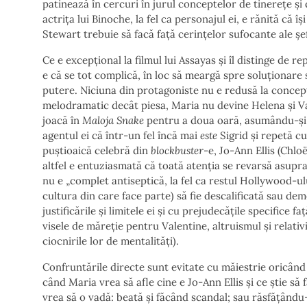
patinează în cercuri în jurul conceptelor de tinerețe și 
actrița lui Binoche, la fel ca personajul ei, e rănită că î
Stewart trebuie să facă față cerințelor sufocante ale șe
Ce e excepțional la filmul lui Assayas și îl distinge de r
e că se tot complică, în loc să meargă spre soluționare 
putere. Niciuna din protagoniste nu e redusă la conceptu
melodramatic decât piesa, Maria nu devine Helena și V
joacă în
Maloja Snake
pentru a doua oară, asumându-și ro
agentul ei că într-un fel încă mai
este
Sigrid și repetă c
puștioaică celebră din
blockbuster
-e, Jo-Ann Ellis
(Chlo
altfel e entuziasmată că toată atenția se revarsă asupr
nu e „complet antiseptică, la fel ca restul Hollywood-ulu
cultura din care face parte) să fie descalificată sau dem
justificările și limitele ei și cu prejudecățile specifice fa
visele de măreție pentru Valentine, altruismul și relativ
ciocnirile lor de mentalități).
Confruntările directe sunt evitate cu măiestrie oricând 
când Maria vrea să afle cine e Jo-Ann Ellis și ce știe s
vrea să o vadă: beată și făcând scandal; sau răsfățând