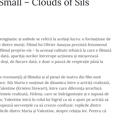
mall – Clouds of Sils
u enigmatic și ambele se referă la același lucru: o formațiune de
le dintre munți. Filmul lui Olivier Assayas prezintă fenomenul
filmul propriu-zis – la aceeași calitate tehnică la care e filmată
 dată, apariția norilor întrerupe acțiunea și micșorează
 deși, de fiecare dată, e doar o pauză de respirație până la
 rezonanță) al filmului și al piesei de teatru din film sunt
are.
Sils Maria
e susținut de dinamica între o actriță realizată,
Valentine (Kristen Stewart), între care diferența ierarhică
femeie realizată, Helena, care se îndrăgostește și e supusă de
, Valentine intră în rolul lui Sigrid ca să o ajute pe actriță să
cupează secvențele ca să creeze confuzie: replicile dintre
icile dintre Maria și Valentine, despre relația lor. Pentru că