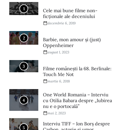
1
Cele mai bune filme non-
ficționale ale deceniului
decembrie 6, 2019
2
Barbie, mon amour și (just)
Oppenheimer
august 1, 2023
3
Filme româneşti la 68. Berlinale:
Touch Me Not
martie 6, 2018
One World Romania – Interviu
4
cu Otilia Babara despre „Iubirea
nu e o portocală”
mai 2, 2023
Interviu TIFF – Ion Borș despre
5
Carbon, actorie și umor