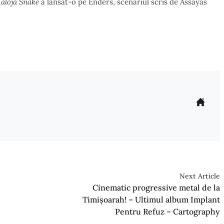
aloja Snake
a lansat-o pe Enders, scenariul scris de Assayas
Next Article
Cinematic progressive metal de la
Timișoarah! – Ultimul album Implant
Pentru Refuz – Cartography