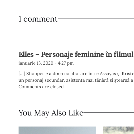
1 comment
Elles – Personaje feminine în filmul
ianuarie 13, 2020 - 4:27 pm
[…] Shopper e a doua colaborare între Assayas și Krist
un personaj secundar, asistenta mai tânără și ștearsă a
Comments are closed.
You May Also Like