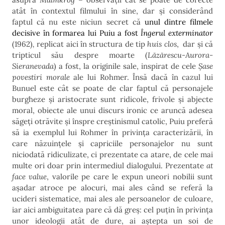
atât în contextul filmului în sine, dar și considerând
faptul că nu este niciun secret că
unul dintre filmele
decisive în formarea lui Puiu a fost
Îngerul exterminator
(1962)
,
replicat aici în structura de tip
huis clos
,
dar și că
tripticul său despre moarte (
Lăzărescu-Aurora-
Sieranevada
) a fost, la originile sale, inspirat de cele
Șase
povestiri morale
ale lui Rohmer. Însă dacă în cazul lui
Bunuel este cât se poate de clar faptul că personajele
burgheze și aristocrate sunt ridicole, frivole și abjecte
moral, obiecte ale unui discurs ironic ce aruncă adesea
săgeți otrăvite și înspre creștinismul catolic, Puiu preferă
să ia exemplul lui Rohmer în privința caracterizării, în
care năzuințele și capriciile personajelor nu sunt
niciodată ridiculizate, ci prezentate ca atare, de cele mai
multe ori doar prin intermediul dialogului. Prezentate
at
face value
, valorile pe care le expun uneori nobilii sunt
așadar atroce pe alocuri, mai ales când se referă la
ucideri sistematice, mai ales ale persoanelor de culoare,
iar aici ambiguitatea pare că dă greș: cel puțin în privința
unor ideologii atât de dure, ai aștepta un soi de