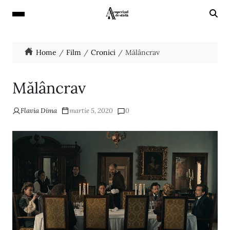
Home
Film
Cronici
Mălâncrav
Mălâncrav
Flavia Dima
martie 5, 2020
0