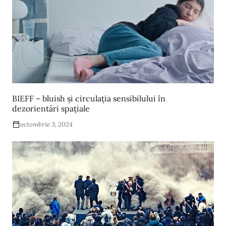
v
e
:
BIEFF – bluish și circulația sensibilului în
dezorientări spațiale
octombrie 3, 2024