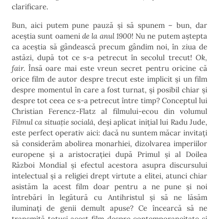
clarificare.
Bun, aici putem pune pauză și să spunem – bun, dar
aceștia sunt oameni
de la anul 1900
! Nu ne putem aștepta
ca aceștia să gândească precum gândim noi, în ziua de
astăzi, după tot ce s-a petrecut în secolul trecut!
Ok,
fair.
Însă oare mai este vreun secret pentru oricine că
orice film de autor despre trecut este implicit și un film
despre momentul în care a fost turnat, și posibil chiar și
despre tot ceea ce s-a petrecut între timp? Conceptul lui
Christian Ferencz-Flatz al filmului-ecou din volumul
Filmul ca situație socială
, deși aplicat inițial lui Radu Jude,
este perfect operativ aici: dacă nu suntem măcar invitați
să considerăm abolirea monarhiei, dizolvarea imperiilor
europene și a aristocrației după Primul și al Doilea
Război Mondial și efectul acestora asupra discursului
intelectual și a religiei drept virtute a elitei, atunci chiar
asistăm la acest film doar pentru a ne pune și noi
întrebări în legătură cu Antihristul și să ne lăsăm
iluminați de genii demult apuse? Ce încearcă să ne
transmită totuși acest film despre contemporaneitate și