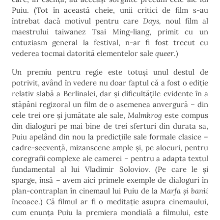
Puiu. (Tot în această cheie, unii critici de film s-au
întrebat dacă motivul pentru care
Days,
noul film al
maestrului taiwanez Tsai Ming-liang, primit cu un
entuziasm general la festival, n-ar fi fost trecut cu
vederea tocmai datorită elementelor sale
queer
.)
Un premiu pentru regie este totuși unul destul de
potrivit, având în vedere nu doar faptul că a fost o ediție
relativ slabă a Berlinalei, dar și dificultățile evidente în a
stăpâni regizoral un film de o asemenea anvergură – din
cele trei ore și jumătate ale sale,
Malmkrog
este compus
din dialoguri pe mai bine de trei sferturi din durata sa,
Puiu apelând din nou la predicțiile sale formale clasice –
cadre-secvență, mizanscene ample și, pe alocuri, pentru
coregrafii complexe ale camerei – pentru a adapta textul
fundamental al lui Vladimir Soloviov. (Pe care le și
sparge, însă – avem aici primele exemple de dialoguri în
plan-contraplan în cinemaul lui Puiu de la
Marfa și banii
încoace.) Că filmul ar fi o meditație asupra cinemaului,
cum enunța Puiu la premiera mondială a filmului, este