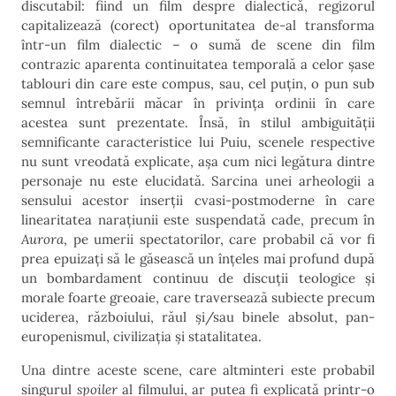
discutabil: fiind un film despre dialectică, regizorul
capitalizează (corect) oportunitatea de-al transforma
într-un film dialectic – o sumă de scene din film
contrazic aparenta continuitatea temporală a celor șase
tablouri din care este compus, sau, cel puțin, o pun sub
semnul întrebării măcar în privința ordinii în care
acestea sunt prezentate. Însă, în stilul ambiguității
semnificante caracteristice lui Puiu, scenele respective
nu sunt vreodată explicate, așa cum nici legătura dintre
personaje nu este elucidată. Sarcina unei arheologii a
sensului acestor inserții cvasi-postmoderne în care
linearitatea narațiunii este suspendată cade, precum în
Aurora
, pe umerii spectatorilor, care probabil că vor fi
prea epuizați să le găsească un înțeles mai profund după
un bombardament continuu de discuții teologice și
morale foarte greoaie, care traversează subiecte precum
uciderea, războiului, răul și/sau binele absolut, pan-
europenismul, civilizația și statalitatea.
Una dintre aceste scene, care altminteri este probabil
singurul
spoiler
al filmului, ar putea fi explicată printr-o