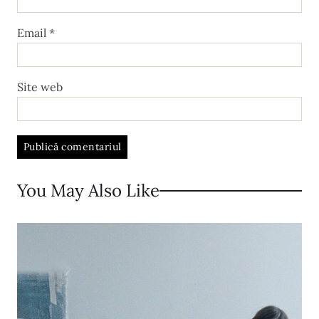
Email
*
Site web
A
l
You May Also Like
t
e
r
n
a
t
i