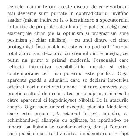
De cele mai multe ori, aceste discuții de care vorbeam
mai devreme sunt purtate în contradictoriu, invitând
așadar (măcar indirect) la o identificare a spectatorului
în funcție de propriile sale afinități – politice, religioase,
existențiale chiar (de la optimism și pragmatism spre
pesimism și chiar nihilism) – cu unul dintre cei cinci
protagoniști. Însă problema este că nu poți să fii într-un
total acord sau dezacord cu vreunul dintre aceștia, cel
puțin nu printr-o prismă modernă. Personajul care
reflectă întrucâtva sensibilitățile morale și etice
contemporane cel mai puternic este pacifista Olga,
aparenta gazdă a adunării, care se declară împotriva
oricărei luări a unei vieți umane – și care, convers, este
practic asaltată de majoritatea personajelor, mai ales de
către aparentul ei logodnic/soț Nikolai. De la atacurile
asupra Olgăi face uneori excepție pianista Madeleine
(care este oricum
joli joker
-ul întregii adunări, ea
schimbându-și alianțele cu agilitate, ba apârând-o pe
tânără, ba lipindu-se condamnărilor), dar și Edouard,
care joacă uneori tardiv cartea împăciuitorului – fapt