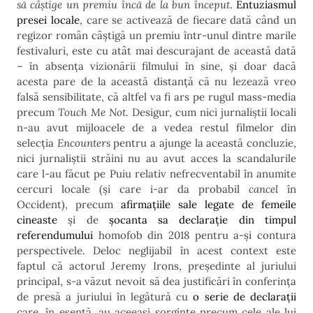
să câștige un premiu încă de la bun început
.
Entuziasmul
presei locale
, care se activează de fiecare dată când un
regizor român câștigă un premiu într-unul dintre marile
festivaluri, este cu atât mai descurajant de această dată
– în absența vizionării filmului în sine, și doar dacă
acesta pare de la această distanță că nu lezează vreo
falsă sensibilitate, că altfel va fi ars pe rugul mass-media
precum
Touch Me Not.
Desigur, cum nici jurnaliștii locali
n-au avut mijloacele de a vedea restul filmelor din
selecția
Encounters
pentru a ajunge la această concluzie,
nici jurnaliștii străini nu au avut acces la scandalurile
care l-au făcut pe Puiu relativ nefrecventabil în anumite
cercuri locale (și care i-ar da probabil
cancel
în
Occident), precum
afirmațiile sale legate de femeile
cineaste
și de
șocanta sa declarație din timpul
referendumului
homofob din 2018 pentru a-și contura
perspectivele. Deloc neglijabil în acest context este
faptul că actorul Jeremy Irons, președinte al juriului
principal, s-a văzut nevoit să dea justificări în conferința
de presă a juriului în legătură cu
o serie de declarații
care, în esență, au aceeași sorginte precum cele ale lui