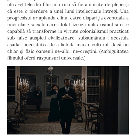
ultra-elitele din film ar urma să fie anihilate de plebe și
că este o pierdere a unei lumi intelectuale întregi. Una
progresistă ar aplauda clinul către dispariția eventuală a
unei clase sociale care idolatrizeaza militarismul și este
capabilă să transforme în virtute colonialismul practicat
sub false auspicii civilizatoare, subsumându-i acestuia
așadar necesitatea de a lichida măcar cultural, dacă nu
chiar și fizic oamenii ne-albi, ne-creștini. (Ambiguitatea
filmului oferă răspunsuri universale.)