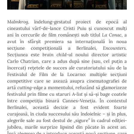
Malmkrog,
îndelung-gestatul proiect de epocă al
cineastului vârf-de-lance Cristi Puiu și cunoscut mulți
ani în cercurile de film românești sub titlul
La Conac
, a
avut în sfârșit premiera sa internațională în noua
secțiune competițională a Berlinalei,
Encounters
.
Secțiunea este
brain child
-ul noului director artistic
Carlo Chatrian, care a adus după sine (sau, cel puțin a
încercat) rețetele de succes ale curatoriatului său de la
Festivalul de Film de la Locarno: multiple secțiuni
competitive care se axează asupra cinematografiei de
artă
cutting-edge
a momentului, refuzând să glamorizeze
festivalul prin filme cu staruri
A-list
și să-și bage coatele
între competiția binară Cannes-Veneția. În contextul
Berlinalei, această decizie a fost evident foarte
curajoasă, în ciuda succesului său îndoielnic – și în plus,
alegerile sale au fost destul de „sigure” în cadrul ediției-
jubileu, marile surprize lipsind din păcate în acest an.
Însă alegerea de a introduce această nouă secțiune, care