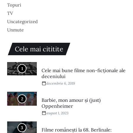
Topuri
TV
Uncategorized
Unmute
Cele mai cititite
1
Cele mai bune filme non-ficționale ale
deceniului
decembrie 6, 2019
2
Barbie, mon amour și (just)
Oppenheimer
august 1, 2023
3
Filme româneşti la 68. Berlinale: