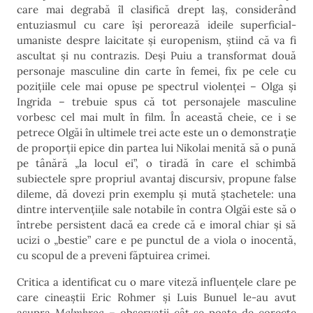
care mai degrabă îl clasifică drept laș, considerând
entuziasmul cu care își perorează ideile superficial-
umaniste despre laicitate și europenism, știind că va fi
ascultat și nu contrazis. Deși Puiu a transformat două
personaje masculine din carte în femei, fix pe cele cu
pozițiile cele mai opuse pe spectrul violenței – Olga și
Ingrida – trebuie spus că tot personajele masculine
vorbesc cel mai mult în film. În această cheie, ce i se
petrece Olgăi în ultimele trei acte este un o demonstrație
de proporții epice din partea lui Nikolai menită să o pună
pe tânără „la locul ei”, o tiradă în care el schimbă
subiectele spre propriul avantaj discursiv, propune false
dileme, dă dovezi prin exemplu și mută ștachetele: una
dintre intervențiile sale notabile în contra Olgăi este să o
întrebe persistent dacă ea crede că e imoral chiar și să
ucizi o „bestie” care e pe punctul de a viola o inocentă,
cu scopul de a preveni făptuirea crimei.
Critica a identificat cu o mare viteză influențele clare pe
care cineaștii Eric Rohmer și Luis Bunuel le-au avut
asupra
Malmkrog
– observații cât se poate de corecte