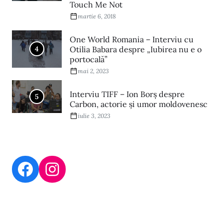
Touch Me Not
martie 6, 2018
One World Romania – Interviu cu
4
Otilia Babara despre „Iubirea nu e o
portocală”
mai 2, 2023
Interviu TIFF – Ion Borș despre
5
Carbon, actorie și umor moldovenesc
iulie 3, 2023