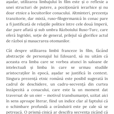
așadar, utilizarea limbajului în film este și o reflexie a
unei structuri de putere, a poziționării ierarhice și nu
doar etnice a locuitorilor conacului. Altminteri, prezența
tranzitorie, dar mixtă, ruso-filogermanică în conac pare
a fi justificată de relațiile politice între cele două Imperii,
dar pare aflată și sub umbra Războiului Ruso-Turc, care
oferă Ingridei, soție de general, prilejul să glorifice actul
de război și masacrarea otomanilor.
Cât despre utilizarea limbii franceze în film, făcând
abstracție de personajul lui Edouard, să nu uităm că
aceasta era limba care se vorbea atunci în saloane de
intelectuali și limba în care se urmau studiile
aristocraților în epocă, așadar se justifică în context.
Singura prezență etnic română este posibil sugerată în
cadrul de deschidere, un cadru-secvență din curtea
înzăpezită a conacului, care este la un moment dat
traversat de un oier – motivul transhumanței, uzitat aici
în sens aproape literar, fiind un indice clar al faptului că
o schimbare profundă a orânduirii este pe cale să se
petreacă. O prismă cinică ar descifra secvența zicând că