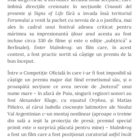
îmbină direcțiile creionate în secțiunile
Cineasti del
presente
și
Signs of Life
fără a invada însă teritoriul
Forumului
a venit la pachet cu nevoia de a o justifica, mai
ales în cadrul unui festival adesea criticat pentru
mărimea sa impresionantă (doar anul acesta au fost
incluse circa 330 de filme și este o ediție „subțirică” a
Berlinalei).
Enter Malmkrog
: un film care, în acest
context, a fost practic sortit să câștige un premiu de la
bun început.
Între o Competiție Oficială în care i-ar fi fost imposibil să
câștige un premiu major dat fiind ermetismul său, și o
proaspătă secțiune ce avea nevoie de „botezul” unui
nume mare – în afară de Puiu, singurii regizori sonori au
fost Alexander Kluge, cu eșuatul
Orphea
, și Matías
Piñeiro, al cărui
Isabella
ciocnește laitmotive ale Noului
Val Argentinian c-un montaj nonlinear (aproape o treime
din sală a ieșit la proiecția de presă; premiul special
primit este o surpriză plăcută pentru mine) –
Malmkrog
a fost un film care a fost poziționat curatorial
astfel încât