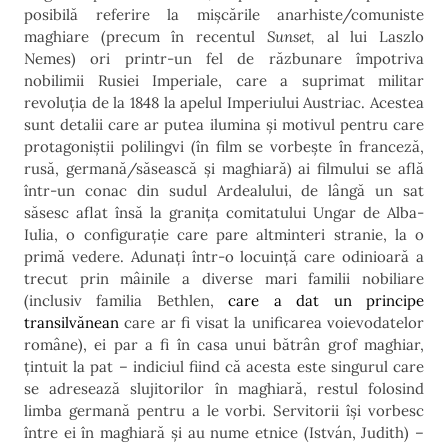
posibilă referire la mișcările anarhiste/comuniste
maghiare (precum în recentul
Sunset,
al lui Laszlo
Nemes) ori printr-un fel de răzbunare împotriva
nobilimii Rusiei Imperiale, care a suprimat militar
revoluția de la 1848 la apelul Imperiului Austriac. Acestea
sunt detalii care ar putea ilumina și motivul pentru care
protagoniștii polilingvi (în film se vorbește în franceză,
rusă, germană/săsească și maghiară) ai filmului se află
într-un conac din sudul Ardealului, de lângă un sat
săsesc aflat însă la granița comitatului Ungar de Alba-
Iulia, o configurație care pare altminteri stranie, la o
primă vedere. Adunați într-o locuință care odinioară a
trecut prin mâinile a diverse mari familii nobiliare
(inclusiv familia Bethlen,
care a dat un principe
transilvănean
care ar fi visat la unificarea voievodatelor
române), ei par a fi în casa unui bătrân grof maghiar,
țintuit la pat – indiciul fiind că acesta este singurul care
se adresează slujitorilor în maghiară, restul folosind
limba germană pentru a le vorbi. Servitorii își vorbesc
între ei în maghiară și au nume etnice (István, Judith) –