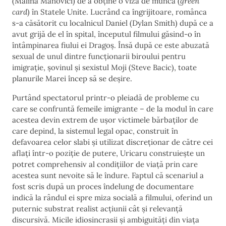
(Mălina Manovici) de a obține o viză de muncă (
green
card
) în Statele Unite. Lucrând ca îngrijitoare, românca
s-a căsătorit cu localnicul Daniel (Dylan Smith) după ce a
avut grijă de el în spital, începutul filmului găsind-o în
întâmpinarea fiului ei Dragoș. Însă după ce este abuzată
sexual de unul dintre funcționarii biroului pentru
imigrație, șovinul și sexistul Moji (Steve Bacic), toate
planurile Marei încep să se deșire.
Purtând spectatorul printr-o pleiadă de probleme cu
care se confruntă femeile imigrante – de la modul în care
acestea devin extrem de ușor victimele bărbaților de
care depind, la sistemul legal opac, construit în
defavoarea celor slabi și utilizat discreționar de către cei
aflați într-o poziție de putere, Uricaru construiește un
potret comprehensiv al condițiilor de viață prin care
acestea sunt nevoite să le îndure. Faptul că scenariul a
fost scris după un proces îndelung de documentare
indică la rândul ei spre miza socială a filmului, oferind un
puternic substrat realist acțiunii cât și relevanță
discursivă. Micile idiosincrasii și ambiguități din viața