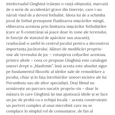
intelectualul Ginghină trăiește o viață obișnuită, marcată
de o serie de accidentări grave din tinerețe, care i-au
năruit visul de a deveni fotbalist. Ideea lui de a schimba
jocul de fotbal presupune fluidizarea mișcărilor mingii,
eliberarea acesteia prin limitarea mișcărilor fotbaliștilor
(care ar fi constrânși să joace doar în zone ale terenului,
în funcție de statutul de apărător sau atacant),
readucând-o astfel în centrul jocului pentru a deconstrui
importanța jucătorului. Alături de modificări propriu-
zise ale terenului de joc – rotunjirea colțurilor acestuia,
printre altele – ceea ce propune Ginghină este catalogat
uneori drept o „blasfemie”, însă acesta este absolut sigur
pe fundamentul filozofic al ideilor sale de remodelare a
jocului, chiar și în fața întrebărilor uneori incisive ale lui
Porumboiu sau ale altor specialiști. Deși filmul nu
urmărește un parcurs narativ propriu-zis – doar în
măsura în care Ginghină își mai ajustează ideile și se face
un joc de probă cu o echipă locală – acesta construiește
un portret complex al unui microbist care nu se
complace în simplul rol de consumator, de fan al