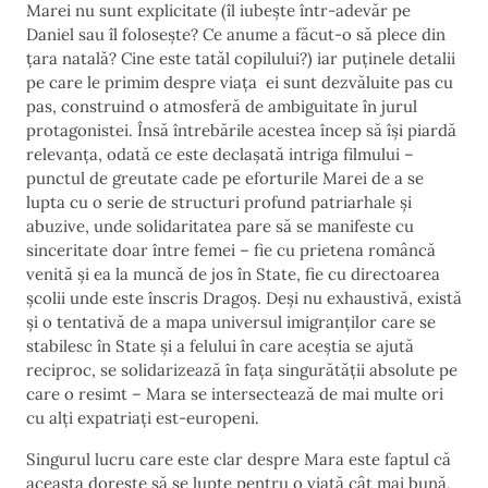
Marei nu sunt explicitate (îl iubește într-adevăr pe
Daniel sau îl folosește? Ce anume a făcut-o să plece din
țara natală? Cine este tatăl copilului?) iar puținele detalii
pe care le primim despre viața ei sunt dezvăluite pas cu
pas, construind o atmosferă de ambiguitate în jurul
protagonistei. Însă întrebările acestea încep să își piardă
relevanța, odată ce este declașată intriga filmului –
punctul de greutate cade pe eforturile Marei de a se
lupta cu o serie de structuri profund patriarhale și
abuzive, unde solidaritatea pare să se manifeste cu
sinceritate doar între femei – fie cu prietena româncă
venită și ea la muncă de jos în State, fie cu directoarea
școlii unde este înscris Dragoș. Deși nu exhaustivă, există
și o tentativă de a mapa universul imigranților care se
stabilesc în State și a felului în care aceștia se ajută
reciproc, se solidarizează în fața singurătății absolute pe
care o resimt – Mara se intersectează de mai multe ori
cu alți expatriați est-europeni.
Singurul lucru care este clar despre Mara este faptul că
aceasta dorește să se lupte pentru o viață cât mai bună,