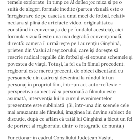
temele explorate. În timp ce
Al doilea joc
miza și pe o
suită de alegeri formale inedite (partea vizuală este o
înregistrare de pe casetă a unui meci de fotbal, relativ
neclară și plină de artefacte video, originalitatea
constând în conversația de pe fundalul acesteia), aici
formula vizuală este una mai degrabă convențională,
directă: camera îl urmărește pe Laurențiu Ginghină,
prieten din Vaslui al regizorului, care își dorește să
rescrie radical regulile din fotbal și-și expune schemele și
povestea de viață. Totuși, la fel ca în filmul precedent,
regizorul este mereu prezent, de obicei discutând cu
persoanele din cadru și devenind la rândul lui un
personaj în propriul film, într-un act auto-reflexiv –
perspectiva subiectivă și personală a filmului este
asumată, intervenția lui în cursul evenimentelor
prezentate este subliniată. (Și, într-una din scenele cele
mai amuzante ale filmului, imaginea lui devine subiect de
discuție, după ce aflăm că tatăl lui Ginghină a făcut un fel
de portret al regizorului dintr-o fotografie de nuntă.)
Funcționar în cadrul Consiliului Județean Vaslui,