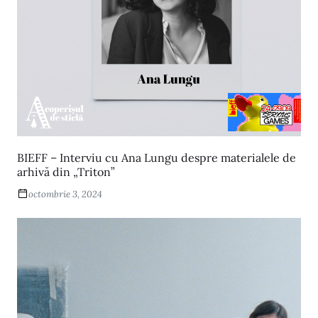
v
e
:
BIEFF – Interviu cu Ana Lungu despre materialele de
arhivă din „Triton”
octombrie 3, 2024