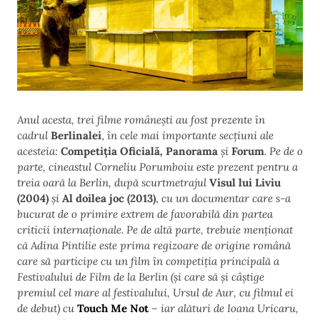
Anul acesta, trei filme românești au fost prezente în
cadrul
Berlinalei
,
în cele mai importante secțiuni ale
acesteia:
Competiția Oficială
,
Panorama
și
Forum
. Pe de o
parte, cineastul Corneliu Porumboiu este prezent pentru a
treia oară la Berlin, după scurtmetrajul
Visul lui Liviu
(2004)
și
Al doilea joc (2013)
,
cu un documentar care s-a
bucurat de o primire extrem de favorabilă din partea
criticii internaționale. Pe de altă parte, trebuie menționat
că Adina Pintilie este prima regizoare de origine română
care să participe cu un film în competiția principală a
Festivalului de Film de la Berlin (și care să și câștige
premiul cel mare al festivalului, Ursul de Aur, cu filmul ei
de debut) cu
Touch Me Not
– iar alături de Ioana Uricaru,