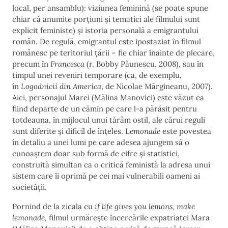
local, per ansamblu): viziunea feminină (se poate spune
chiar că anumite porțiuni și tematici ale filmului sunt
explicit feministe) și istoria personală a emigrantului
român. De regulă, emigrantul este ipostaziat în filmul
românesc pe teritoriul țării – fie chiar înainte de plecare,
precum în
Francesca
(r. Bobby Păunescu, 2008), sau în
timpul unei reveniri temporare (ca, de exemplu,
în
Logodnicii din America
, de Nicolae Mărgineanu, 2007).
Aici, personajul Marei (Mălina Manovici) este văzut ca
fiind departe de un cămin pe care l-a părăsit pentru
totdeauna, în mijlocul unui tărâm ostil, ale cărui reguli
sunt diferite și dificil de înțeles.
Lemonade
este povestea
în detaliu a unei lumi pe care adesea ajungem să o
cunoaștem doar sub formă de cifre și statistici,
construită simultan ca o critică feministă la adresa unui
sistem care îi oprimă pe cei mai vulnerabili oameni ai
societății.
Pornind de la zicala cu
if life gives you lemons, make
lemonade,
filmul urmărește încercările expatriatei Mara