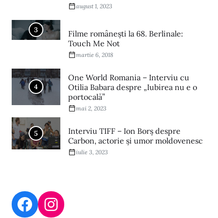
august 1, 2023
3
Filme româneşti la 68. Berlinale:
Touch Me Not
martie 6, 2018
One World Romania – Interviu cu
4
Otilia Babara despre „Iubirea nu e o
portocală”
mai 2, 2023
Interviu TIFF – Ion Borș despre
5
Carbon, actorie și umor moldovenesc
iulie 3, 2023