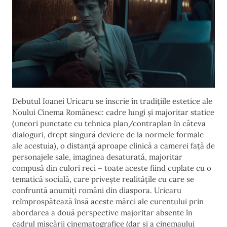
Debutul Ioanei Uricaru se înscrie în tradițiile estetice ale
Noului Cinema Românesc: cadre lungi și majoritar statice
(uneori punctate cu tehnica plan/contraplan în câteva
dialoguri, drept singură deviere de la normele formale
ale acestuia), o distanță aproape clinică a camerei față de
personajele sale, imaginea desaturată, majoritar
compusă din culori reci – toate aceste fiind cuplate cu o
tematică socială, care privește realitățile cu care se
confruntă anumiți români din diaspora. Uricaru
reîmprospătează însă aceste mărci ale curentului prin
abordarea a două perspective majoritar absente în
cadrul mișcării cinematografice (dar și a cinemaului