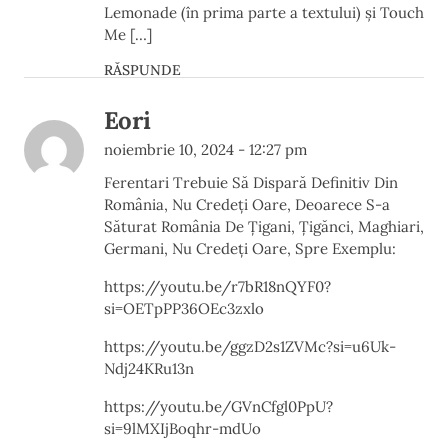
Lemonade (în prima parte a textului) și Touch
Me […]
RĂSPUNDE
Eori
noiembrie 10, 2024 - 12:27 pm
Ferentari Trebuie Să Dispară Definitiv Din
România, Nu Credeți Oare, Deoarece S-a
Săturat România De Țigani, Țigănci, Maghiari,
Germani, Nu Credeți Oare, Spre Exemplu:
https://youtu.be/r7bR18nQYF0?
si=OETpPP36OEc3zxlo
https://youtu.be/ggzD2s1ZVMc?si=u6Uk-
Ndj24KRu13n
https://youtu.be/GVnCfgl0PpU?
si=9lMXIjBoqhr-mdUo