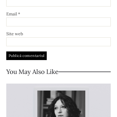
Email
*
Site web
A
l
You May Also Like
t
e
r
n
a
t
i