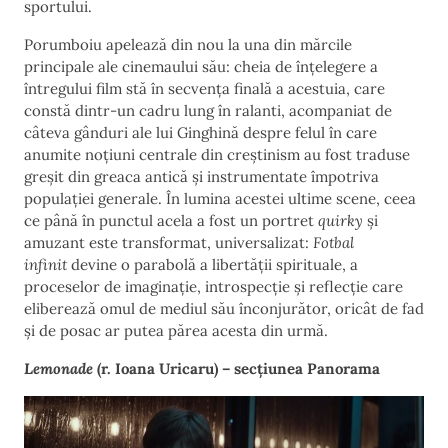
sportului.
Porumboiu apelează din nou la una din mărcile
principale ale cinemaului său: cheia de înțelegere a
întregului film stă în secvența finală a acestuia, care
constă dintr-un cadru lung în ralanti, acompaniat de
câteva gânduri ale lui Ginghină despre felul în care
anumite noțiuni centrale din creștinism au fost traduse
greșit din greaca antică și instrumentate împotriva
populației generale. În lumina acestei ultime scene, ceea
ce până în punctul acela a fost un portret
quirky
și
amuzant este transformat, universalizat:
Fotbal
infinit
devine o parabolă a libertății spirituale, a
proceselor de imaginație, introspecție și reflecție care
eliberează omul de mediul său înconjurător, oricât de fad
și de posac ar putea părea acesta din urmă.
Lemonade
(r. Ioana Uricaru) – secțiunea Panorama