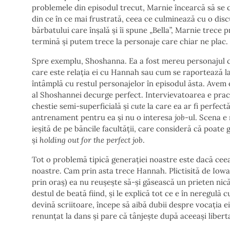
problemele din episodul trecut, Marnie încearcă să se
din ce în ce mai frustrată, ceea ce culminează cu o disc
bărbatului care înșală și îi spune „Bella”, Marnie trece p
termină și putem trece la personaje care chiar ne plac.
Spre exemplu, Shoshanna. Ea a fost mereu personajul ca
care este relația ei cu Hannah sau cum se raportează la 
întâmplă cu restul personajelor în episodul ăsta. Avem 
al Shoshannei decurge perfect. Intervievatoarea e pract
chestie semi-superficială și
cute
la care ea ar fi perfectă
antrenament pentru ea și nu o interesa
job
-ul. Scena e
ieșită de pe băncile facultății, care consideră că poate
și
holding out for the perfect job
.
Tot o problemă tipică generației noastre este dacă ceea
noastre. Cam prin asta trece Hannah. Plictisită de Iowa ș
prin oraș) ea nu reușește să-și găsească un prieten nicăi
destul de beată fiind, și le explică tot ce e în neregulă 
devină scriitoare, începe să aibă dubii despre vocația ei
renunțat la dans și pare că tânjește după aceeași libert