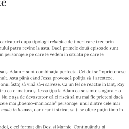
te
 caricaturi după tipologii
relatable
de tineri care trec prin
zonului patru revine la asta. Dacă primele două episoade sunt,
 personajele pe care le vedem în situații pe care le
ssa și Adam – sunt combinația perfectă. Cei doi se împrietenesc
mult. Asta până când Jessa provoacă poliția să-i aresteze,
ul ăsta) să vină să-i salveze. Ca un fel de reacție în lanț, Ray
ntru că e imatură și Jessa țipă la Adam că se simte singură – o
Nu e așa de devastator că ei riscă să nu mai fie prieteni dacă
nt cele mai „boemo-maniacale” personaje, unul dintre cele mai
 made in heaven
, dar n-ar fi stricat să ți se ofere puțin timp în
ndoi, e cel format din Desi si Marnie. Continuându-și