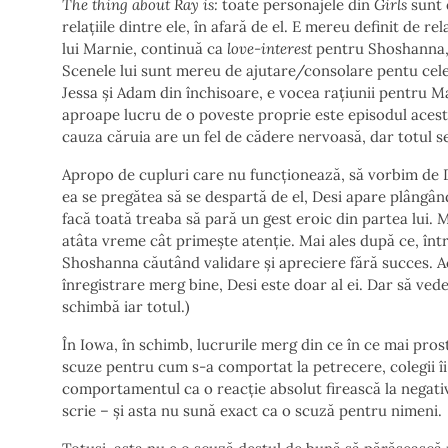
The thing about Ray is:
toate personajele din
Girls
sunt 
relațiile dintre ele, în afară de el. E mereu definit de re
lui Marnie, continuă ca
love-interest
pentru Shoshanna, d
Scenele lui sunt mereu de ajutare/consolare pentu celel
Jessa și Adam din închisoare, e vocea rațiunii pentru Ma
aproape lucru de o poveste proprie este episodul acest
cauza căruia are un fel de cădere nervoasă, dar totul 
Apropo de cupluri care nu funcționează, să vorbim de D
ea se pregătea să se despartă de el, Desi apare plângând 
facă toată treaba să pară un gest eroic din partea lui.
atâta vreme cât primește atenție. Mai ales după ce, într
Shoshanna căutând validare și apreciere fără succes. Ac
înregistrare merg bine, Desi este doar al ei. Dar să ve
schimbă iar totul.)
În Iowa, în schimb, lucrurile merg din ce în ce mai pros
scuze pentru cum s-a comportat la petrecere, colegii îi
comportamentul ca o reacție absolut firească la negativ
scrie – și asta nu sună exact ca o scuză pentru nimeni.