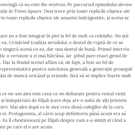
 convingă că nu este
the mistress.
Pe parcursul episodului devine
uție în
Times Square
. Desi trece prin toate replicile clișeice ale
rin toate replicile clișeice ale amantei îndrăgostite, și scena se
re nu a fost integrat în
plot
la fel de mult ca celelalte. Nu știi
ea. Urmărind tradiția serialului, e destul de ruptă de ce se
o singură scenă cu ea, dar una destul de bună. Primul interviu
ic o versiune a ei mai bătrână, iar jobul pare exact genul de
. Dar la finalul scenei aflăm că, de fapt, a fost un fel de
 reprezentativă pentru naivitatea generală a generație proaspăt
 găsi de muncă oricând și oriunde, fără să se implice foarte mult
 ce ne-am ales este ceea ce ne definește pentru restul vieții
i îndepărtată de Elijah (care deja are o suită de alți prieteni
eri. Mai ales după ce le zice vreo două colegilor de la curs,
cu ei. Protagonista, al cărei scop definitoriu până acum era să
. Ea îl chestionează pe Elijah despre cum s-a simțit el când a
ate pe care el o are acum.