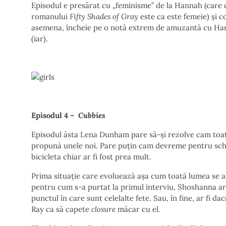
Episodul e presărat cu „feminisme” de la Hannah (care c
romanului
Fifty Shades of Gray
este ca este femeie) și 
asemena, încheie pe o notă extrem de amuzantă cu Hann
(iar).
Episodul 4 –
Cubbies
Episodul ăsta Lena Dunham pare să-și rezolve cam toate 
propună unele noi. Pare puțin cam devreme pentru schim
bicicleta chiar ar fi fost prea mult.
Prima situație care evoluează așa cum toată lumea se a
pentru cum s-a purtat la primul interviu, Shoshanna are 
punctul în care sunt celelalte fete. Sau, în fine, ar fi d
Ray ca să capete
closure
măcar cu el.