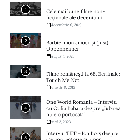
1
Cele mai bune filme non-
ficționale ale deceniului
decembrie 6, 2019
2
Barbie, mon amour și (just)
Oppenheimer
august 1, 2023
3
Filme româneşti la 68. Berlinale:
Touch Me Not
martie 6, 2018
One World Romania – Interviu
4
cu Otilia Babara despre „Iubirea
nu e o portocală”
mai 2, 2023
Interviu TIFF – Ion Borș despre
5
Carbon, actorie și umor