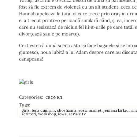
Totuși, asta nu e o scuză destul de bună să părăsească p
fost să fie extrem de violentă cu un alt student, ceea ce
Hannah apelează la tatăl ei care trece prin oraș în dru
ei a trecut printr-o perioadă similară când, și ea, înce
care nu sesizează de niciun fel
hint
-urile pe care tatăl e
divorțează sau e pe moarte).
Cert este că după scena asta își face bagajele și se înt
glumesc), noua iubită a lui Adam despre care au discutat
canapeaua!
Categories:
CRONICI
Tags:
girls, lena dunham, shoshanna, zosia mamet, jemima kirke, hannah
scriitori, workshop, iowa, seriale tv