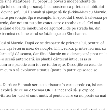
de sine stătătoare, au propriile povești independente de
lația lui cu un alt personaj. Îl cunoaștem ca prieten al iubitului
evine șeful lui Hannah și ajunge să fie
fuckbuddies
cu Marnie.
alte personaje. Spre exemplu, în episodul trecut îi salvează pe
rnie, dar noi tot nu știm exact care e treaba cu el. Cel mai
a când e foarte înnebunit de zgomotul de pe strada lui, din
se termină cu bine când se întâlnește cu Shoshanna.
esi si Marnie. După ce se desparte de prietena lui, pentru că
la ușa fetei în miez de noapte. El încearcă, printre lacrimi, să
 Marnie își dă seama, dar fiind Marnie nu o deranjează prea mult
-o scenă anterioară, își plimbă cântecul între Jessa și
um are practic cam tot ce îsi dorește. Discuțiile cu casa de
dem cum o să evolueze situația (poate în patru episoade se
t. După ce Hannah scrie o scrisoare în care, crede ea, își cere
 explică de ce nu e tocmai OK. Ea încearcă să-și explice
itatea lor, căci ei sunt motivul pentru care ea nu poate să mai