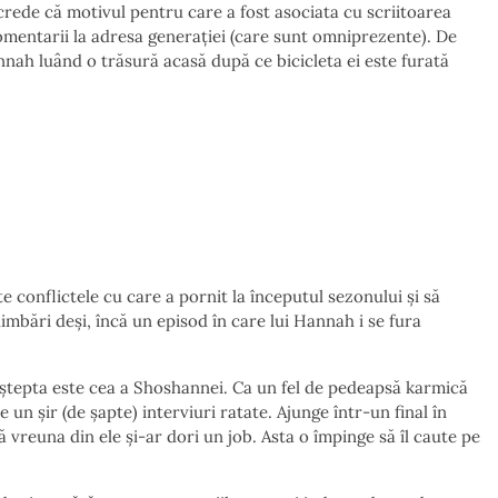
rede că motivul pentru care a fost asociata cu scriitoarea
comentarii la adresa generației (care sunt omniprezente). De
ah luând o trăsură acasă după ce bicicleta ei este furată
conflictele cu care a pornit la începutul sezonului și să
bări deși, încă un episod în care lui Hannah i se fura
ștepta este cea a Shoshannei. Ca un fel de pedeapsă karmică
un șir (de șapte) interviuri ratate. Ajunge într-un final în
acă vreuna din ele și-ar dori un job. Asta o împinge să îl caute pe