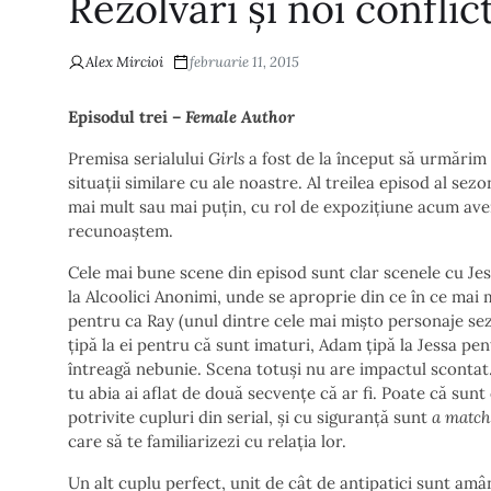
Rezolvări și noi conflic
Alex Mircioi
februarie 11, 2015
Episodul trei –
Female Author
Premisa serialului
Girls
a fost de la început să urmărim
situații similare cu ale noastre. Al treilea episod al se
mai mult sau mai puțin, cu rol de expozițiune acum avem
recunoaștem.
Cele mai bune scene din episod sunt clar scenele cu Je
la Alcoolici Anonimi, unde se aproprie din ce în ce mai 
pentru ca Ray (unul dintre cele mai mișto personaje sezon
țipă la ei pentru că sunt imaturi, Adam țipă la Jessa pe
întreagă nebunie. Scena totuși nu are impactul scontat. 
tu abia ai aflat de două secvențe că ar fi. Poate că su
potrivite cupluri din serial, și cu siguranță sunt
a match
care să te familiarizezi cu relația lor.
Un alt cuplu perfect, unit de cât de antipatici sunt amâ