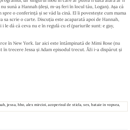
rogramul, iar singurul mod în care ar putea fi dată afară ar fi
 nu sună a Hannah (deși, m-aș feri în locul tău, Logan). Așa că
m spre o conferință și se văd la cină. El îi povestește cum mama
rca sa scrie o carte. Discuția este acaparată apoi de Hannah,
i i le dă că ceva nu e în regulă cu el (pariurile sunt: e gay,
oarce în New York. Iar aici este întâmpinată de Mimi Rose (nu
 în trecere Jessa și Adam episodul trecut. Åži i-a dispărut și
, jessa, hbo, alex mircioi, acoperisul de sticla, sex, bataie in vopsea,