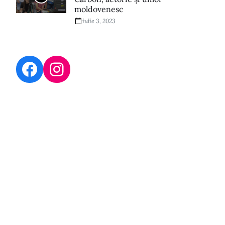
moldovenesc
iulie 3, 2023