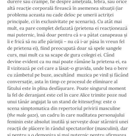
durere sau crampe, fie despre amețeală, febră, sau orice
altă reacție corporală firească în asemenea situații (iar
problema aceasta nu cade deloc pe umerii actriței
principale, ci în exclusivitate pe scenariu). Cu atât mai
mult, ea pare complet defazată (prietena ei reacționează
mai puternic, însă doar pentru că s-a pătat canapeaua și
îi e frică să nu afle părinții – nu că i-ar păsa în vreun fel
de prietena ei), fiind preocupată doar să spele sangele
curs, mai mult ca sa scape de gura colegei ei. Când
devine evident ca nu mai poate rămâne la prietena ei, ea
îl vizitează pe cel care a lăsat-o gravida, unde bea o bere
cu zâmbetul pe buze, ascultând muzica pe vinil și făcând
conversație, asta în timp ce procesul de eliminare al
fătului este în plina desfășurare. Poate singurul moment
la fel de deranjant este cel în care Alice trimite poze nud
unui tânăr angajat la un stand de
kitesurfing
: este o
scena simptomatica din repertoriul privirii masculine
(
the male gaze
), un cadru în care nuditatea personajului
feminin este absolut inutilă și servește doar stârnirii unei
reacții de plăcere în rândul spectatorilor (masculini), dar
și pentru a o demoniza și mai puternic pentru afirmarea