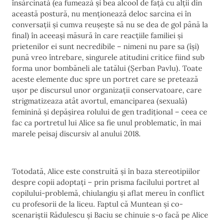
însărcinată (ea fumează și bea alcool de față cu alții din
această postură, nu menționează deloc sarcina ei în
conversații și cumva reușește să nu se dea de gol până la
final) în aceeași măsură în care reacțiile familiei și
prietenilor ei sunt necredibile – nimeni nu pare sa (își)
pună vreo întrebare, singurele atitudini critice fiind sub
forma unor bombăneli ale tatălui (Şerban Pavlu). Toate
aceste elemente duc spre un portret care se pretează
ușor pe discursul unor organizații conservatoare, care
strigmatizeaza atât avortul, emanciparea (sexuală)
feminină și depășirea rolului de gen tradițional – ceea ce
fac ca portretul lui Alice sa fie unul problematic, în mai
marele peisaj discursiv al anului 2018.
Totodată, Alice este construită și în baza stereotipiilor
despre copii adoptați – prin prisma facilului portret al
copilului-problemă, chiulangiu și aflat mereu în conflict
cu profesorii de la liceu. Faptul că Muntean și co-
scenariștii Rădulescu și Baciu se chinuie s-o facă pe Alice