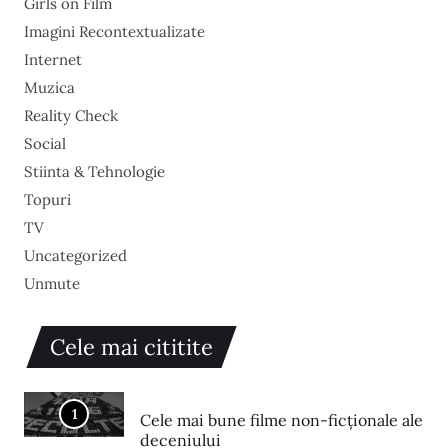
Girls on Film
Imagini Recontextualizate
Internet
Muzica
Reality Check
Social
Stiinta & Tehnologie
Topuri
TV
Uncategorized
Unmute
Cele mai cititite
1
Cele mai bune filme non-ficționale ale
deceniului