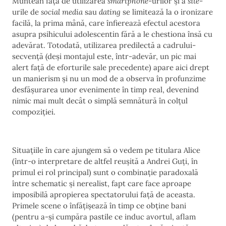
Muntean față de utilizarea
smartphone
-urilor și a
site
-
urile de
social media
sau
dating
se limitează la o ironizare
facilă, la prima mână, care înfierează efectul acestora
asupra psihicului adolescentin fără a le chestiona însă cu
adevărat. Totodată, utilizarea predilectă a cadrului-
secvență (deși montajul este, într-adevăr, un pic mai
alert față de eforturile sale precedente) apare aici drept
un manierism și nu un mod de a observa în profunzime
desfășurarea unor evenimente în timp real, devenind
nimic mai mult decât o simplă semnătură în colțul
compoziției.
Situațiile în care ajungem să o vedem pe titulara Alice
(într-o interpretare de altfel reușită a Andrei Guți, în
primul ei rol principal) sunt o combinație paradoxală
între schematic și nerealist, fapt care face aproape
imposibilă apropierea spectatorului față de aceasta.
Primele scene o înfățișează în timp ce obține bani
(pentru a-și cumpăra pastile ce induc avortul, aflam