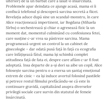
ulterior) de la un bărbat care a lăsat-o însărcinată.
Problemele apar deindata ce ajunge acasă, mama ei îi
confiscă telefonul și descoperă sarcina secretă a fiicei.
Revelația aduce după sine un scandal-monstru, în care
Alice reacționează impertinent, iar Bogdana (Mihaela
Sîrbu) o sechestrează și chiar o agresează fizic la un
moment dat, momentul culminând cu confesiunea fetei,
care susține c-ar vrea sa păstreze sarcina. Mama
programează urgent un control la un cabinet de
ginecologie – dar odată pusă față în față cu ecografia
care înfățișează fătul, mama își schimbă complet
atitudinea față de fata ei, despre care aflăm c-ar fi fost
adoptată. Insa departe de a-și dori sa aibe un copil, Alice
folosește sarcina pentru o a exersa un șantaj emoțional
extrem de cinic – ea își induce avortul folosind pastilele
și petrece restul filmului prefăcându-se că este în
continuare gravidă, capitalizând asupra diverselor
privilegii sociale care survin din statutul de femeie
însărcinată.