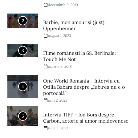
decembrie 6, 2019
2
Barbie, mon amour și (just)
Oppenheimer
august 1, 2023
3
Filme româneşti la 68. Berlinale:
Touch Me Not
martie 6, 2018
One World Romania – Interviu cu
4
Otilia Babara despre „Iubirea nu e o
portocală”
mai 2, 2023
Interviu TIFF – Ion Borș despre
5
Carbon, actorie și umor moldovenesc
iulie 3, 2023