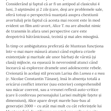
Considerând și faptul că ar fi un antipod al clasicului
4
luni, 3 săptămâni și 2 zile
(care, deși are problemele sale,
oferă totuși o perspectivă nuanțată asupra chestiunii
avortului) prin faptul că acesta mai recent este în mod
evident un film anti-avort,
Alice T.
nu are absolut nimic
de transmis în afara unei perspective care este
deopotrivă bătrânicioasă, tezistă și mai ales misogină.
În timp ce ambiguitatea preferată de Muntean funcționa
într-o mai mare măsură atunci când explora crizele
existențiale și maritale ale unor bărbați de vârstă (și
clasă) mijlocie, ea eșuează în neverosimil atunci când
încearcă să exploreze dramele unei adolescente rebele.
Creionată în același stil precum Larisa din
Lumea e a mea
(r. Nicolae Constantin Tănase), însă în absența totală a
oricărui conflict interior (sau exterior) comprehensibil
sau măcar coerent, sau a vreunei reflexii auto-critice
(care îi confereau personajului Larisei multiple fațete și
dimensiuni), Alice apare drept marele bau-bau al
generației 2000 – cu atât mai mult cu cât referințele lui