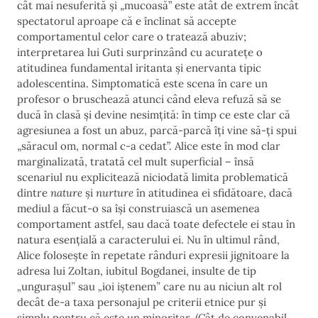
cât mai nesuferită și „mucoasă” este atât de extrem încât
spectatorul aproape că e înclinat să accepte
comportamentul celor care o tratează abuziv;
interpretarea lui Guti surprinzând cu acuratețe o
atitudinea fundamental iritanta și enervanta tipic
adolescentina. Simptomatică este scena în care un
profesor o bruschează atunci când eleva refuză să se
ducă în clasă și devine nesimțită: în timp ce este clar că
agresiunea a fost un abuz, parcă-parcă îți vine să-ți spui
„săracul om, normal c-a cedat”. Alice este în mod clar
marginalizată, tratată cel mult superficial – însă
scenariul nu explicitează niciodată limita problematică
dintre
nature
și
nurture
în atitudinea ei sfidătoare, dacă
mediul a făcut-o sa își construiască un asemenea
comportament astfel, sau dacă toate defectele ei stau în
natura esențială a caracterului ei. Nu în ultimul rând,
Alice folosește în repetate rânduri expresii jignitoare la
adresa lui Zoltan, iubitul Bogdanei, insulte de tip
„
ungurașul
”
sau
„
ioi iștenem
”
care nu au niciun alt rol
decât de-a taxa personajul pe criterii etnice pur și
simplu pentru că este un minoritar. (Cât de convenabil,