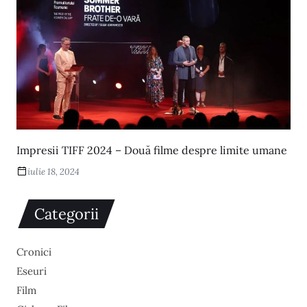
Impresii TIFF 2024 – Două filme despre limite umane
iulie 18, 2024
Categorii
Cronici
Eseuri
Film