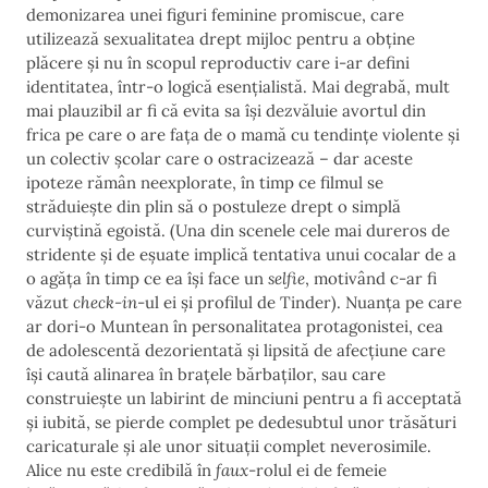
demonizarea unei figuri feminine promiscue, care
utilizează sexualitatea drept mijloc pentru a obține
plăcere și nu în scopul reproductiv care i-ar defini
identitatea, într-o logică esențialistă. Mai degrabă, mult
mai plauzibil ar fi că evita sa își dezvăluie avortul din
frica pe care o are fața de o mamă cu tendințe violente și
un colectiv școlar care o ostracizează – dar aceste
ipoteze rămân neexplorate, în timp ce filmul se
străduiește din plin să o postuleze drept o simplă
curviștină egoistă. (Una din scenele cele mai dureros de
stridente și de eșuate implică tentativa unui cocalar de a
o agăța în timp ce ea își face un
selfie
, motivând c-ar fi
văzut
check-in
-ul ei și profilul de Tinder). Nuanța pe care
ar dori-o Muntean în personalitatea protagonistei, cea
de adolescentă dezorientată și lipsită de afecțiune care
își caută alinarea în braţele bărbaților, sau care
construiește un labirint de minciuni pentru a fi acceptată
și iubită, se pierde complet pe dedesubtul unor trăsături
caricaturale și ale unor situații complet neverosimile.
Alice nu este credibilă în
faux
-rolul ei de femeie