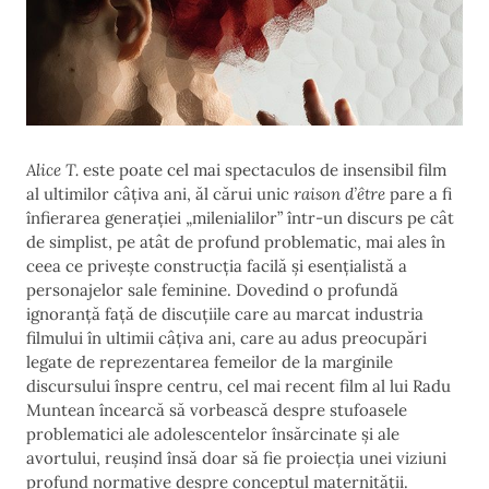
Alice T.
este poate cel mai spectaculos de insensibil film
al ultimilor câțiva ani, ăl cărui unic
raison d’être
pare a fi
înfierarea generației „milenialilor” într-un discurs pe cât
de simplist, pe atât de profund problematic, mai ales în
ceea ce privește construcția facilă și esențialistă a
personajelor sale feminine.
Dovedind o profundă
ignoranță față de discuțiile care au marcat industria
filmului în ultimii câțiva ani, care au adus preocupări
legate de reprezentarea femeilor de la marginile
discursului înspre centru, cel mai recent film al lui Radu
Muntean încearcă să vorbească despre stufoasele
problematici ale adolescentelor însărcinate și ale
avortului, reușind însă doar să fie proiecția unei viziuni
profund normative despre conceptul maternității.