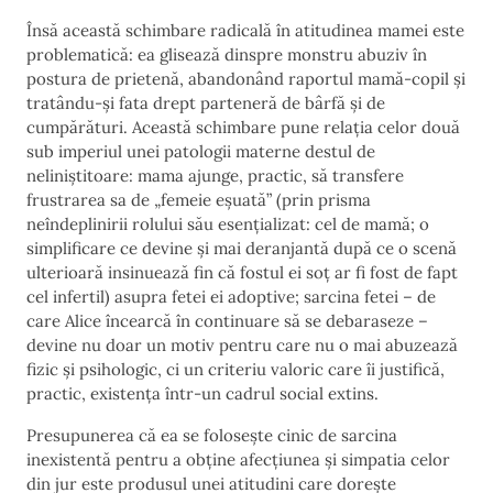
Însă această schimbare radicală în atitudinea mamei este
problematică: ea glisează dinspre monstru abuziv în
postura de prietenă, abandonând raportul mamă-copil și
tratându-și fata drept parteneră de bârfă și de
cumpărături. Această schimbare pune relația celor două
sub imperiul unei patologii materne destul de
neliniștitoare: mama ajunge, practic, să transfere
frustrarea sa de „femeie eșuată” (prin prisma
neîndeplinirii rolului său esențializat: cel de mamă; o
simplificare ce devine și mai deranjantă după ce o scenă
ulterioară insinuează fin că fostul ei soț ar fi fost de fapt
cel infertil) asupra fetei ei adoptive; sarcina fetei – de
care Alice încearcă în continuare să se debaraseze –
devine nu doar un motiv pentru care nu o mai abuzează
fizic și psihologic, ci un criteriu valoric care îi justifică,
practic, existența într-un cadrul social extins.
Presupunerea că ea se folosește cinic de sarcina
inexistentă pentru a obține afecțiunea și simpatia celor
din jur este produsul unei atitudini care dorește