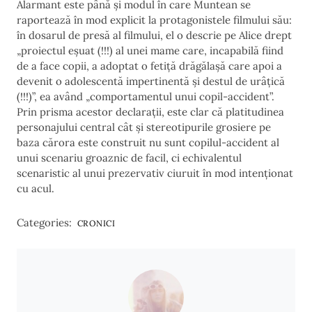
Alarmant este până și modul în care Muntean se
raportează în mod explicit la protagonistele filmului său:
în dosarul de presă al filmului, el o descrie pe Alice drept
„proiectul eșuat (!!!) al unei mame care, incapabilă fiind
de a face copii, a adoptat o fetiță drăgălașă care apoi a
devenit o adolescentă impertinentă și destul de urâțică
(!!!)”, ea având „comportamentul unui copil-accident”.
Prin prisma acestor declarații, este clar că platitudinea
personajului central cât și stereotipurile grosiere pe
baza cărora este construit nu sunt copilul-accident al
unui scenariu groaznic de facil, ci echivalentul
scenaristic al unui prezervativ ciuruit în mod intenționat
cu acul.
Categories:
CRONICI