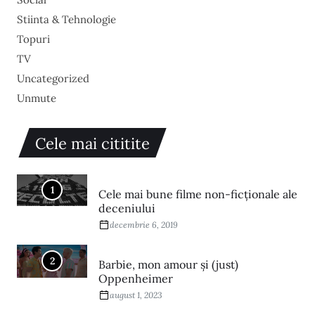
Stiinta & Tehnologie
Topuri
TV
Uncategorized
Unmute
Cele mai cititite
1
Cele mai bune filme non-ficționale ale
deceniului
decembrie 6, 2019
2
Barbie, mon amour și (just)
Oppenheimer
august 1, 2023