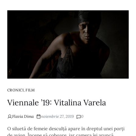
,
CRONICI
FILM
Viennale ’19: Vitalina Varela
Flavia Dima
noiembrie 27, 2019
0
O siluetă de femeie desculță apare în dreptul unei porți
de avion. Începe să coboare, iar camera își aruncă