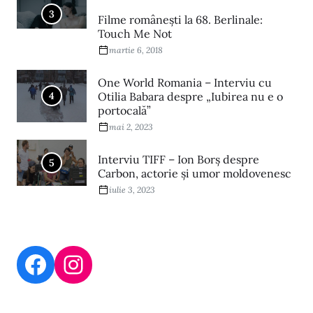
3
Filme româneşti la 68. Berlinale:
Touch Me Not
martie 6, 2018
One World Romania – Interviu cu
4
Otilia Babara despre „Iubirea nu e o
portocală”
mai 2, 2023
Interviu TIFF – Ion Borș despre
5
Carbon, actorie și umor moldovenesc
iulie 3, 2023