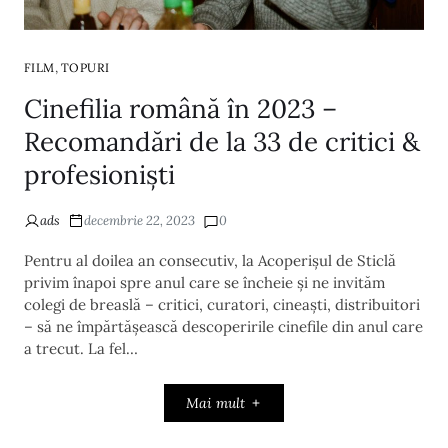
,
FILM
TOPURI
Cinefilia română în 2023 –
Recomandări de la 33 de critici &
profesioniști
ads
decembrie 22, 2023
0
Pentru al doilea an consecutiv, la Acoperișul de Sticlă
privim înapoi spre anul care se încheie și ne invităm
colegi de breaslă – critici, curatori, cineaști, distribuitori
– să ne împărtășească descoperirile cinefile din anul care
a trecut. La fel…
Mai mult