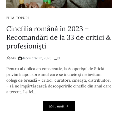
,
FILM
TOPURI
Cinefilia română în 2023 –
Recomandări de la 33 de critici &
profesioniști
ads
decembrie 22, 2023
0
Pentru al doilea an consecutiv, la Acoperișul de Sticlă
privim înapoi spre anul care se încheie și ne invităm
colegi de breaslă – critici, curatori, cineaști, distribuitori
– să ne împărtășească descoperirile cinefile din anul care
a trecut. La fel…
Mai mult