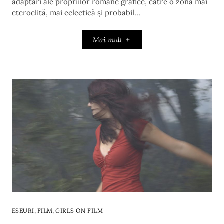
adaptări ale propriilor romane grafice, către o zonă mai
eteroclită, mai eclectică și probabil…
Mai mult
,
,
ESEURI
FILM
GIRLS ON FILM