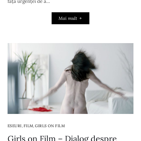
fața urgenței de a…
Mai mult
,
,
ESEURI
FILM
GIRLS ON FILM
Girls on Film – Dialog despre