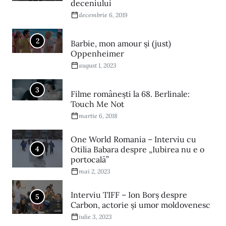
deceniului
decembrie 6, 2019
2
Barbie, mon amour și (just)
Oppenheimer
august 1, 2023
3
Filme româneşti la 68. Berlinale:
Touch Me Not
martie 6, 2018
One World Romania – Interviu cu
4
Otilia Babara despre „Iubirea nu e o
portocală”
mai 2, 2023
Interviu TIFF – Ion Borș despre
5
Carbon, actorie și umor moldovenesc
iulie 3, 2023