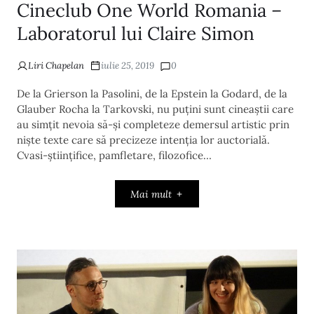
Cineclub One World Romania –
Laboratorul lui Claire Simon
Liri Chapelan
iulie 25, 2019
0
De la Grierson la Pasolini, de la Epstein la Godard, de la
Glauber Rocha la Tarkovski, nu puțini sunt cineaștii care
au simțit nevoia să-și completeze demersul artistic prin
niște texte care să precizeze intenția lor auctorială.
Cvasi-științifice, pamfletare, filozofice…
Mai mult