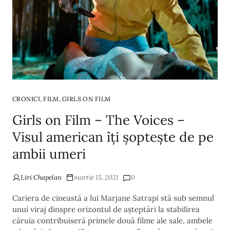
,
,
CRONICI
FILM
GIRLS ON FILM
Girls on Film – The Voices –
Visul american îți șoptește de pe
ambii umeri
Liri Chapelan
martie 15, 2021
0
Cariera de cineastă a lui Marjane Satrapi stă sub semnul
unui viraj dinspre orizontul de așteptări la stabilirea
căruia contribuiseră primele două filme ale sale, ambele