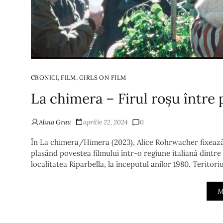
,
,
CRONICI
FILM
GIRLS ON FILM
La chimera – Firul roșu între p
Alina Grau
aprilie 22, 2024
0
În La chimera/Himera (2023), Alice Rohrwacher fixează ca
plasând povestea filmului într-o regiune italiană dintre
localitatea Riparbella, la începutul anilor 1980. Teritori
M