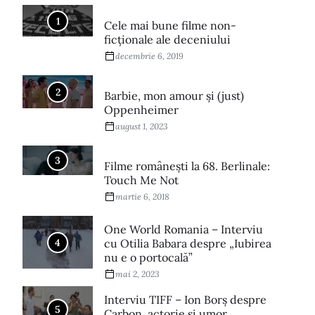
1
Cele mai bune filme non-
ficționale ale deceniului
decembrie 6, 2019
2
Barbie, mon amour și (just)
Oppenheimer
august 1, 2023
3
Filme româneşti la 68. Berlinale:
Touch Me Not
martie 6, 2018
One World Romania – Interviu
4
cu Otilia Babara despre „Iubirea
nu e o portocală”
mai 2, 2023
Interviu TIFF – Ion Borș despre
5
Carbon, actorie și umor