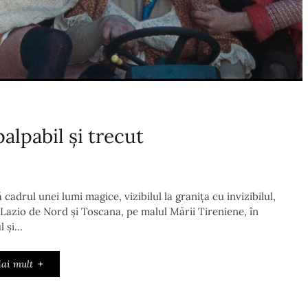
alpabil și trecut
drul unei lumi magice, vizibilul la granița cu invizibilul,
 Lazio de Nord și Toscana, pe malul Mării Tireniene, în
ul și…
ai mult