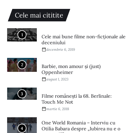
Cele mai cititite
1
Cele mai bune filme non-ficționale ale
deceniului
decembrie 6, 2019
2
Barbie, mon amour și (just)
Oppenheimer
august 1, 2023
3
Filme româneşti la 68. Berlinale:
Touch Me Not
martie 6, 2018
One World Romania – Interviu cu
4
Otilia Babara despre „Iubirea nu e o