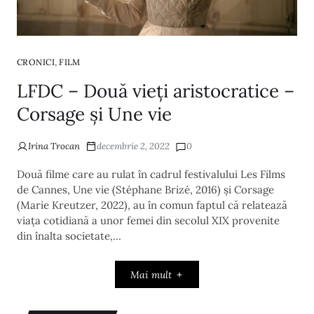
,
CRONICI
FILM
LFDC – Două vieți aristocratice –
Corsage și Une vie
Irina Trocan
decembrie 2, 2022
0
Două filme care au rulat în cadrul festivalului Les Films
de Cannes, Une vie (Stéphane Brizé, 2016) și Corsage
(Marie Kreutzer, 2022), au în comun faptul că relatează
viața cotidiană a unor femei din secolul XIX provenite
din înalta societate,…
Mai mult