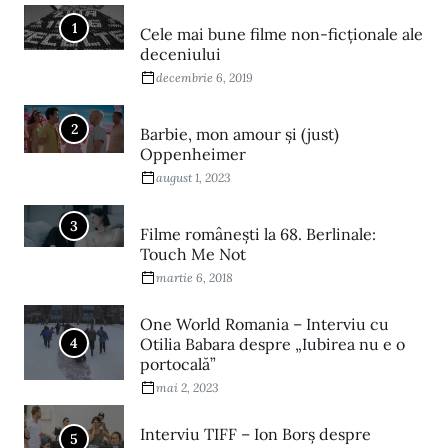
1
Cele mai bune filme non-ficționale ale
deceniului
decembrie 6, 2019
2
Barbie, mon amour și (just)
Oppenheimer
august 1, 2023
3
Filme româneşti la 68. Berlinale:
Touch Me Not
martie 6, 2018
One World Romania – Interviu cu
4
Otilia Babara despre „Iubirea nu e o
portocală”
mai 2, 2023
Interviu TIFF – Ion Borș despre
5