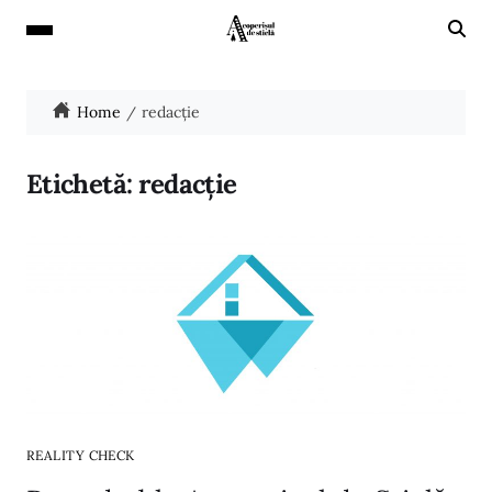
Home
redacție
Etichetă:
redacție
REALITY CHECK