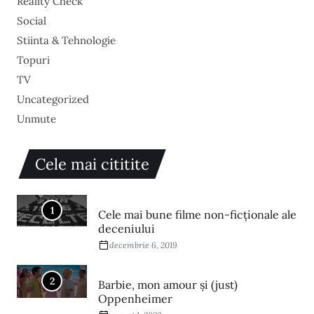
Reality Check
Social
Stiinta & Tehnologie
Topuri
TV
Uncategorized
Unmute
Cele mai cititite
1
Cele mai bune filme non-ficționale ale
deceniului
decembrie 6, 2019
2
Barbie, mon amour și (just)
Oppenheimer