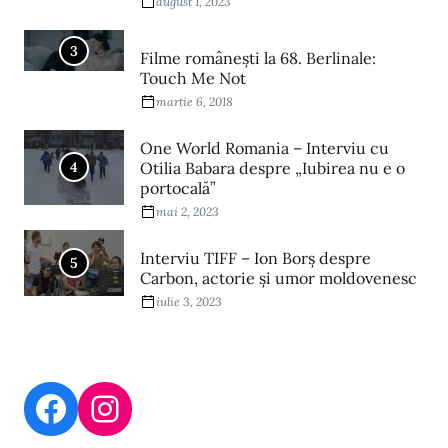
august 1, 2023
3
Filme româneşti la 68. Berlinale:
Touch Me Not
martie 6, 2018
One World Romania – Interviu cu
4
Otilia Babara despre „Iubirea nu e o
portocală”
mai 2, 2023
Interviu TIFF – Ion Borș despre
5
Carbon, actorie și umor moldovenesc
iulie 3, 2023