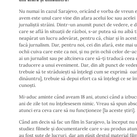
Nu numai în cazul Sarajevo, oricând e vorba de vreun ev
avem este unul care vine din afara acelui loc sau acelei
jurnaliștii străini. Dintr-un anumit punct de vedere, e d
care se află în situații de război, s-ar putea să nu aibă
neapărat un lucru adevărat, pentru că, chiar și în acest
facă jurnalism. Dar, pentru noi, cei din afară, este ma
ochii cuiva care este ca noi, și nu prin ochii celor de-
ai un jurnalist sau pe altcineva care să-ți traducă ceea 
traducere a unui eveniment. Dar, din alt punct de vedere
trebuie să te străduiești să înțelegi cum se exprimă oa
dinăuntru], trebuie să depui efort ca să înțelegi ce se
cunoști.
Mi-aduc aminte când aveam 18 ani, atunci când a izbucnit
ani de zile tot nu înțelesesem nimic. Vreau să spun abso
atunci era ceva care să nu funcționeze [la aceste știri].
Când am decis să fac un film în Sarajevo, la început nu 
studiez filmele și documentarele care s-au produs atunci
au fost sute de lucruri, dar am găsit destul material fil