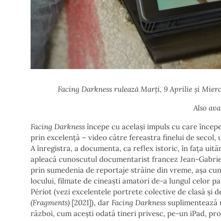
Facing Darkness rulează Marți, 9 Aprilie și Mierc
Also ava
Facing Darkness
începe cu același impuls cu care încep
prin excelență – video către fereastra finelui de secol, 
A înregistra, a documenta, ca reflex istoric, în fața uită
apleacă cunoscutul documentarist francez Jean-Gabriel
prin sumedenia de reportaje străine din vreme, așa cum
locului, filmate de cineaști amatori de-a lungul celor pa
Périot (vezi excelentele portrete colective de clasă și 
(Fragments)
[2021]), dar
Facing Darkness
suplimentează m
război, cum acești odată tineri privesc, pe-un iPad, prop