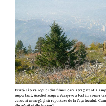
Există câteva replici din filmul care atrag atenția as
important, Asediul asupra Sarajevo a fost în vreme trat
cerut să meargă și să reporteze de la fața locului. Cu
din afară și dinăuntru?