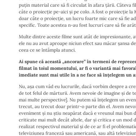
puțin material care să fi circulat în afara țării. Câteva fi
câte o proiecție pe-aici și pe colo. A fost o proiecție la
doar câte o proiecție, un lucru foarte mic care să fie ad
specific. Toate acestea n-au fost lucruri care să fie arăt
Multe dintre aceste filme sunt atât de impresionante, at
ele nu au avut aproape niciun efect sau măcar șansa de
ceea ce se întâmpla atunci.
Ai spune că această „ancorare” în termeni de reprezen
filmat în toiul momentului, ar fi o variantă mai favor
imediate sunt mai utile în a ne face să înțelegem un 
Nu, așa cum văd eu lucrurile, dacă vorbim despre a cr
de tot felul de mărturii. Avem nevoie de imagine și de te
mai multe perspective]. Nu putem să înțelegem un eveni
trecut, au trecut doar printr-o parte din el. Avem nevo
eveniment și nu știu neapărat dacă e vreunul mai bun d
criticate mai mult decât altele, dar și critica e un mod 
realizat respectivul material și de ce ar fi el problemat
televiziunea franceză sau americană, sau altă televiziun