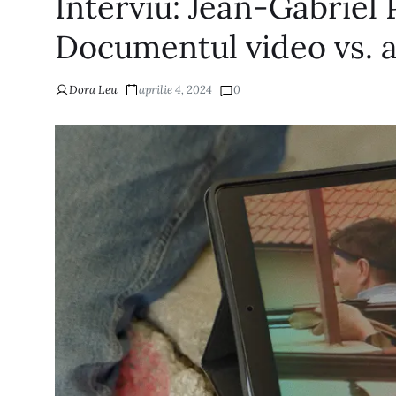
Interviu: Jean-Gabriel 
Documentul video vs. a
Dora Leu
aprilie 4, 2024
0