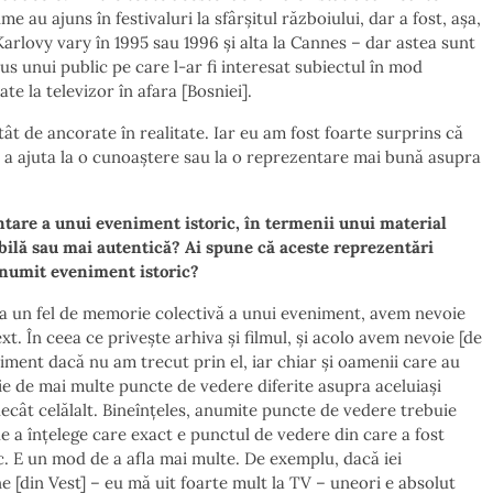
lme au ajuns în festivaluri la sfârșitul războiului, dar a fost, așa,
 Karlovy vary în 1995 sau 1996 și alta la Cannes – dar astea sunt
us unui public pe care l-ar fi interesat subiectul în mod
ate la televizor în afara [Bosniei].
ât de ancorate în realitate. Iar eu am fost foarte surprins că
 a ajuta la o cunoaștere sau la o reprezentare mai bună asupra
tare a unui eveniment istoric, în termenii unui material
abilă sau mai autentică? Ai spune că aceste reprezentări
anumit eveniment istoric?
ea un fel de memorie colectivă a unui eveniment, avem nevoie
xt. În ceea ce privește arhiva și filmul, și acolo avem nevoie [de
ment dacă nu am trecut prin el, iar chiar și oamenii care au
ie de mai multe puncte de vedere diferite asupra aceluiași
ecât celălalt. Bineînțeles, anumite puncte de vedere trebuie
de a înțelege care exact e punctul de vedere din care a fost
ic. E un mod de a afla mai multe. De exemplu, dacă iei
e [din Vest] – eu mă uit foarte mult la TV – uneori e absolut