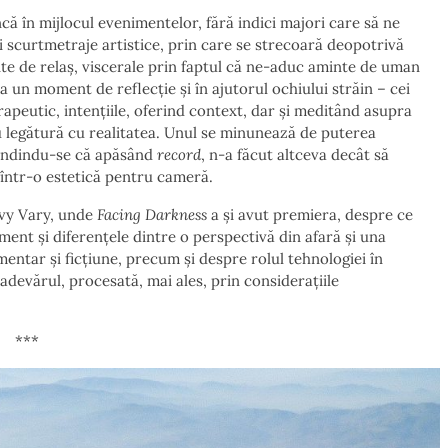
ncă în mijlocul evenimentelor, fără indici majori care să ne
i scurtmetraje artistice, prin care se strecoară deopotrivă
mente de relaș, viscerale prin faptul că ne-aduc aminte de uman
a un moment de reflecție și în ajutorul ochiului străin – cei
 terapeutic, intențiile, oferind context, dar și meditând asupra
au legătură cu realitatea. Unul se minunează de puterea
gândindu-se că apăsând
record
, n-a făcut altceva decât să
într-o estetică pentru cameră.
ovy Vary, unde
Facing Darkness
a și avut premiera, despre ce
nt și diferențele dintre o perspectivă din afară și una
mentar și ficțiune, precum și despre rolul tehnologiei în
devărul, procesată, mai ales, prin considerațiile
***