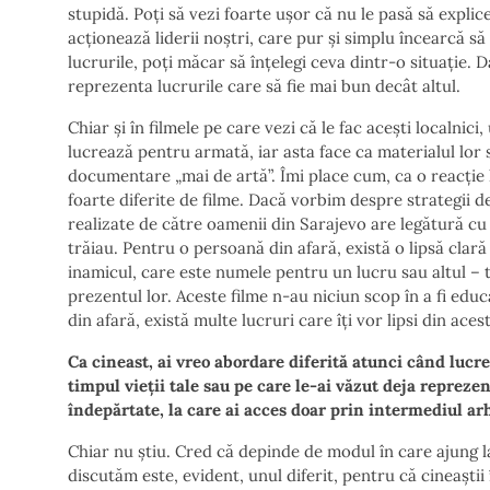
stupidă. Poți să vezi foarte ușor că nu le pasă să explic
acționează liderii noștri, care pur și simplu încearcă să 
lucrurile, poți măcar să înțelegi ceva dintr-o situație.
reprezenta lucrurile care să fie mai bun decât altul.
Chiar și în filmele pe care vezi că le fac acești localnici
lucrează pentru armată, iar asta face ca materialul lor s
documentare „mai de artă”. Îmi place cum, ca o reacție l
foarte diferite de filme. Dacă vorbim despre strategii de
realizate de către oamenii din Sarajevo are legătură cu f
trăiau. Pentru o persoană din afară, există o lipsă clară
inamicul, care este numele pentru un lucru sau altul – t
prezentul lor. Aceste filme n-au niciun scop în a fi edu
din afară, există multe lucruri care îți vor lipsi din ace
Ca cineast, ai vreo abordare
diferită atunci când lucre
timpul vieții tale sau pe care le-ai văzut deja reprez
îndepărtate, la care ai acces doar prin intermediul ar
Chiar nu știu. Cred că depinde de modul în care ajung la
discutăm este, evident, unul diferit, pentru că cineaștii 