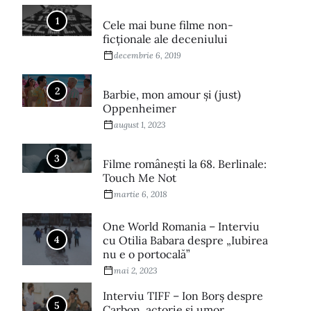
1
Cele mai bune filme non-
ficționale ale deceniului
decembrie 6, 2019
2
Barbie, mon amour și (just)
Oppenheimer
august 1, 2023
3
Filme româneşti la 68. Berlinale:
Touch Me Not
martie 6, 2018
One World Romania – Interviu
4
cu Otilia Babara despre „Iubirea
nu e o portocală”
mai 2, 2023
Interviu TIFF – Ion Borș despre
5
Carbon, actorie și umor