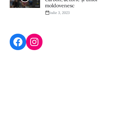
moldovenesc
iulie 3, 2023