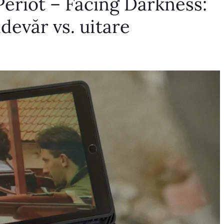
Périot – Facing Darkness:
devăr vs. uitare