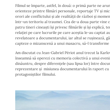
Filmul se împarte, astfel, în două: o primă parte ne aru
orienteze printre filmări personale, reportaje TV și mic
orori ale conflictului și ale realității de război și mo
într-un teritoriu al traumei. Cea de-a doua parte vine c
patru tineri cineaști își privesc filmările și își explică,
relației pe care lucrurile pe care aceștia le-au captat 
revelatoare a documentarului, iar altul se rușinează, 
capteze o mizanscenă a unui masacru, să-l transforme 
Am discutat cu Jean-Gabriel Périot anul trecut la Karl
înseamnă să operezi cu memoria colectivă a unui evenime
dinăuntru, despre diferențele (sau lipsa lor) între docu
reprezentare și misiunea documentarului în raport cu a
protagoniștilor filmului.