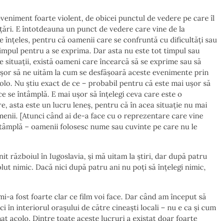
eniment foarte violent, de obicei punctul de vedere pe care îl
 țări. E întotdeauna un punct de vedere care vine de la
e înțeles, pentru că oamenii care se confruntă cu dificultăți sau
 timpul pentru a se exprima. Dar asta nu este tot timpul sau
e situații, există oameni care încearcă să se exprime sau să
i ușor să ne uităm la cum se desfășoară aceste evenimente prin
acolo. Nu știu exact de ce – probabil pentru că este mai ușor să
ce se întâmplă. E mai ușor să înțelegi ceva care este o
, asta este un lucru leneș, pentru că în acea situație nu mai
menii. [Atunci când ai de-a face cu o reprezentare care vine
 întâmplă – oamenii folosesc nume sau cuvinte pe care nu le
 războiul în Iugoslavia, și mă uitam la știri, dar după patru
lut nimic. Dacă nici după patru ani nu poți să înțelegi nimic,
mi-a fost foarte clar ce film voi face. Dar când am început să
 în interiorul orașului de către cineaști locali – nu e ca și cum
mat acolo. Dintre toate aceste lucruri a existat doar foarte