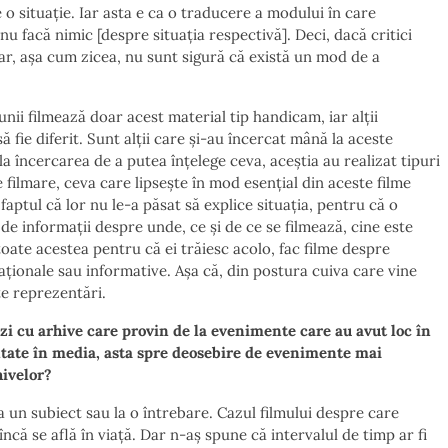
e o situație. Iar asta e ca o traducere a modului în care
nu facă nimic [despre situația respectivă]. Deci, dacă critici
 Dar, așa cum zicea, nu sunt sigură că există un mod de a
, unii filmează doar acest material tip handicam, iar alții
ă fie diferit. Sunt alții care și-au încercat mână la aceste
a încercarea de a putea înțelege ceva, aceștia au realizat tipuri
 filmare, ceva care lipsește în mod esențial din aceste filme
aptul că lor nu le-a păsat să explice situația, pentru că o
 de informații despre unde, ce și de ce se filmează, cine este
oate acestea pentru că ei trăiesc acolo, fac filme despre
caționale sau informative. Așa că, din postura cuiva care vine
ste reprezentări.
zi cu arhive care provin de la evenimente care au avut loc în
entate în media, asta spre deosebire de evenimente mai
hivelor?
 un subiect sau la o întrebare. Cazul filmului despre care
încă se află în viață. Dar n-aș spune că intervalul de timp ar fi