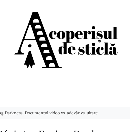
ing Darkness: Documentul video vs. adevăr vs. uitare