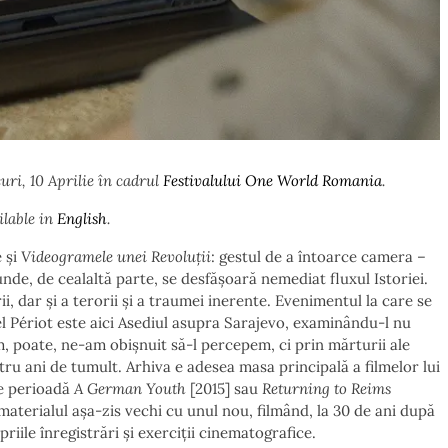
uri, 10 Aprilie în cadrul
Festivalului One World Romania
.
ilable in
English
.
e și
Videogramele unei Revoluții
: gestul de a întoarce camera –
unde, de cealaltă parte, se desfășoară nemediat fluxul Istoriei.
rii, dar și a terorii și a traumei inerente. Evenimentul la care se
 Périot este aici Asediul asupra Sarajevo, examinându-l nu
, poate, ne-am obișnuit să-l percepem, ci prin mărturii ale
tru ani de tumult. Arhiva e adesea masa principală a filmelor lui
de perioadă
A German Youth
[2015] sau
Returning to Reims
aterialul așa-zis vechi cu unul nou, filmând, la 30 de ani după
riile înregistrări și exerciții cinematografice.