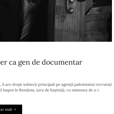
ver ca gen de documentar
îi are drept subiecți principali pe agenții palestinieni recrutați
nd înapoi în România, țara de baștină), cu misiunea de a-i
ai mult