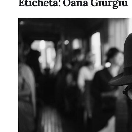
Etichetă:
Oana Giurgiu