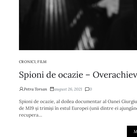
,
CRONICI
FILM
Spioni de ocazie – Overachie
Petra Torsan
august 26, 2021
0
Spioni de ocazie, al doilea documentar al Oanei Giurgiu, 
de MI9 și trimiși în estul Europei (unii dintre ei ajungâ
recupera…
M