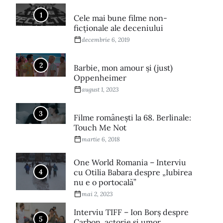
1
Cele mai bune filme non-
ficționale ale deceniului
decembrie 6, 2019
2
Barbie, mon amour și (just)
Oppenheimer
august 1, 2023
3
Filme româneşti la 68. Berlinale:
Touch Me Not
martie 6, 2018
One World Romania – Interviu
4
cu Otilia Babara despre „Iubirea
nu e o portocală”
mai 2, 2023
Interviu TIFF – Ion Borș despre
5
Carbon, actorie și umor