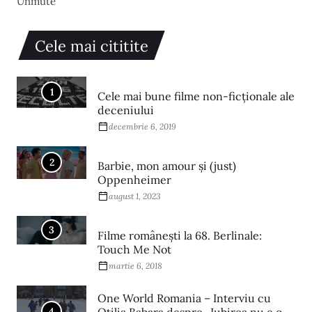
Unmute
Cele mai cititite
1
Cele mai bune filme non-ficționale ale
deceniului
decembrie 6, 2019
2
Barbie, mon amour și (just)
Oppenheimer
august 1, 2023
3
Filme româneşti la 68. Berlinale:
Touch Me Not
martie 6, 2018
One World Romania – Interviu cu
4