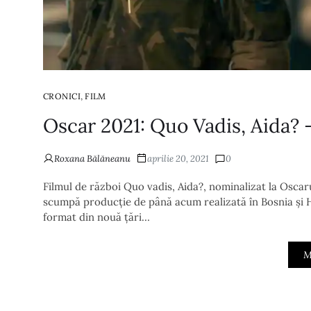
,
CRONICI
FILM
Oscar 2021: Quo Vadis, Aida? 
Roxana Bălăneanu
aprilie 20, 2021
0
Filmul de război Quo vadis, Aida?, nominalizat la Oscar
scumpă producție de până acum realizată în Bosnia și H
format din nouă țări…
M