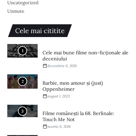
Uncategorized
Unmute
Cele mai cititite
1
Cele mai bune filme non-ficționale ale
deceniului
decembrie 6, 2019
2
Barbie, mon amour și (just)
Oppenheimer
august 1, 2023
3
Filme româneşti la 68. Berlinale:
Touch Me Not
martie 6, 2018