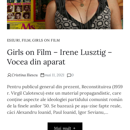
,
,
ESEURI
FILM
GIRLS ON FILM
Girls on Film – Irene Lusztig –
Vocea din aparat
Cristina Iliescu
mai 11, 2021
0
Pentru publicul general din prezent, Reconstituirea (1959
r. Virgil Calotescu) este un material propagandistic, care
conține aspecte ale ideologiei partidului comunist român
de la finele anilor ’50. Se bazează pe așa-zise fapte reale,
căci Alexandru Ioanid, Paul Ioanid, Igor Sevianu,…
Mai mult