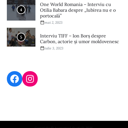
One World Romania – Interviu cu
4
Otilia Babara despre „Iubirea nu e o
portocală”
mai 2, 2023
Interviu TIFF – Ion Borș despre
5
Carbon, actorie și umor moldovenesc
iulie 3, 2023
Copyright © Acoperișul de sticlă 2026.