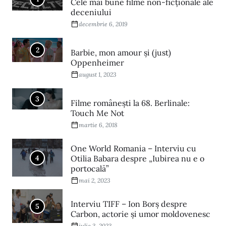
Cele mai bune filme non-ficționale ale
deceniului
decembrie 6, 2019
2
Barbie, mon amour și (just)
Oppenheimer
august 1, 2023
3
Filme româneşti la 68. Berlinale:
Touch Me Not
martie 6, 2018
One World Romania – Interviu cu
4
Otilia Babara despre „Iubirea nu e o
portocală”
mai 2, 2023
Interviu TIFF – Ion Borș despre
5
Carbon, actorie și umor moldovenesc
iulie 3, 2023