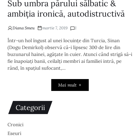
Sub umbra părului sălbatic &
ambiția ironică, autodistructivă
Diana Smeu
martie 7, 2019
1
Într-un hol îngust al unei locuințe din Turcia, Sinan
(Dogu Demirkol) observă că-i lipsesc 300 de lire din
buzunarul hainei, agățate în cuier. Atunci când strigă să-i
fie înapoiați banii, ceilalți membri ai familiei intră, pe
rând, în spațiul sufocant,…
Mai mult
Categorii
Cronici
Eseuri