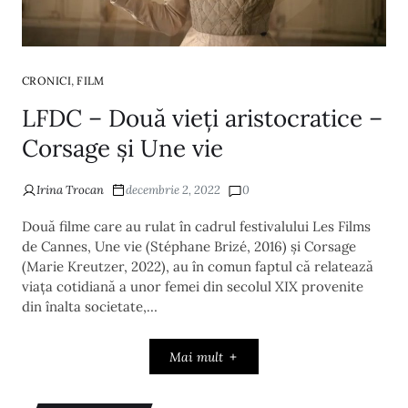
,
CRONICI
FILM
LFDC – Două vieți aristocratice –
Corsage și Une vie
Irina Trocan
decembrie 2, 2022
0
Două filme care au rulat în cadrul festivalului Les Films
de Cannes, Une vie (Stéphane Brizé, 2016) și Corsage
(Marie Kreutzer, 2022), au în comun faptul că relatează
viața cotidiană a unor femei din secolul XIX provenite
din înalta societate,…
Mai mult