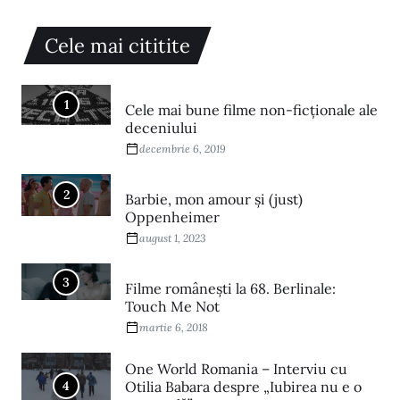
Cele mai cititite
1
Cele mai bune filme non-ficționale ale
deceniului
decembrie 6, 2019
2
Barbie, mon amour și (just)
Oppenheimer
august 1, 2023
3
Filme româneşti la 68. Berlinale:
Touch Me Not
martie 6, 2018
One World Romania – Interviu cu
4
Otilia Babara despre „Iubirea nu e o