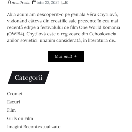
Ana Preda
iulie 22, 2021
0
Abia acum am descoperit-o pe geniala Věra Chytilová,
vizionând câteva din creațiile sale prezente în cea mai
recentă ediție a festivalului de film One World Romania
(OWR14). Chytilová este o regizoare din Cehoslovacia
anilor sovietici, unanim considerată, în literatura de…
Mai mult
Categorii
Cronici
Eseuri
Film
Girls on Film
Imagini Recontextualizate