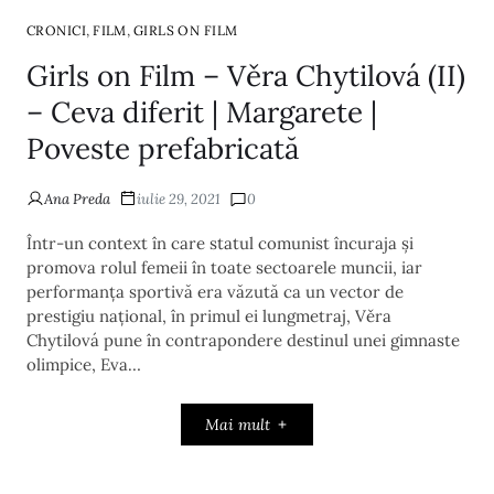
,
,
CRONICI
FILM
GIRLS ON FILM
Girls on Film – Věra Chytilová (II)
– Ceva diferit | Margarete |
Poveste prefabricată
Ana Preda
iulie 29, 2021
0
Într-un context în care statul comunist încuraja și
promova rolul femeii în toate sectoarele muncii, iar
performanța sportivă era văzută ca un vector de
prestigiu național, în primul ei lungmetraj, Věra
Chytilová pune în contrapondere destinul unei gimnaste
olimpice, Eva…
Mai mult