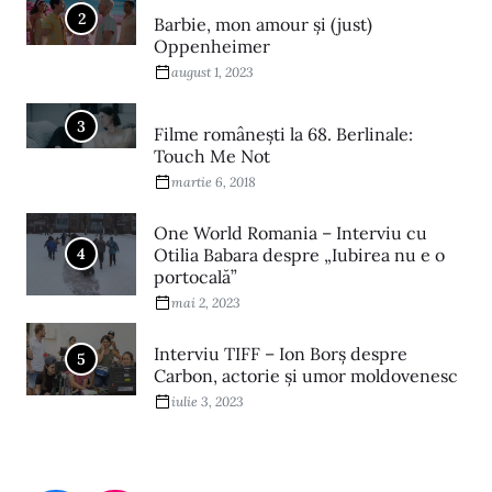
2
Barbie, mon amour și (just)
Oppenheimer
august 1, 2023
3
Filme româneşti la 68. Berlinale:
Touch Me Not
martie 6, 2018
One World Romania – Interviu cu
4
Otilia Babara despre „Iubirea nu e o
portocală”
mai 2, 2023
Interviu TIFF – Ion Borș despre
5
Carbon, actorie și umor moldovenesc
iulie 3, 2023