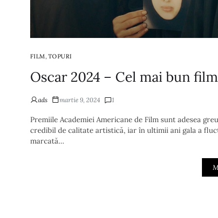
,
FILM
TOPURI
Oscar 2024 – Cel mai bun fi
ads
martie 9, 2024
1
Premiile Academiei Americane de Film sunt adesea greu d
credibil de calitate artistică, iar în ultimii ani gala a fl
marcată…
M