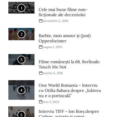
1
Cele mai bune filme non-
ficționale ale deceniului
decembrie 6, 2019
2
Barbie, mon amour și (just)
Oppenheimer
august 1, 2023
3
Filme româneşti la 68. Berlinale:
Touch Me Not
martie 6, 2018
One World Romania – Interviu
4
cu Otilia Babara despre „Iubirea
nu e o portocală”
mai 2, 2023
Interviu TIFF – Ion Borș despre
5
Carbon, actorie și umor