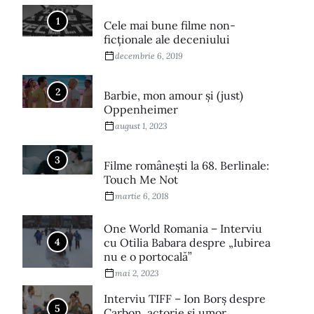
1
Cele mai bune filme non-
ficționale ale deceniului
decembrie 6, 2019
2
Barbie, mon amour și (just)
Oppenheimer
august 1, 2023
3
Filme româneşti la 68. Berlinale:
Touch Me Not
martie 6, 2018
One World Romania – Interviu
4
cu Otilia Babara despre „Iubirea
nu e o portocală”
mai 2, 2023
Interviu TIFF – Ion Borș despre
5
Carbon, actorie și umor