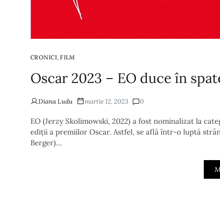
,
CRONICI
FILM
Oscar 2023 – EO duce în spate
Diana Ludu
martie 12, 2023
0
EO (Jerzy Skolimowski, 2022) a fost nominalizat la categ
ediții a premiilor Oscar. Astfel, se află într-o luptă st
Berger)…
M