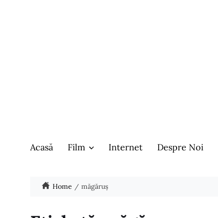
Acasă
Film
Internet
Despre Noi
Home
măgăruș