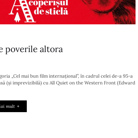
 poverile altora
oria „Cel mai bun film internațional”, în cadrul celei de-a 95-a
rânsă (și imprevizibilă) cu All Quiet on the Western Front (Edward
ai mult