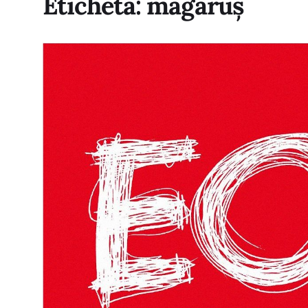
Etichetă:
măgăruș