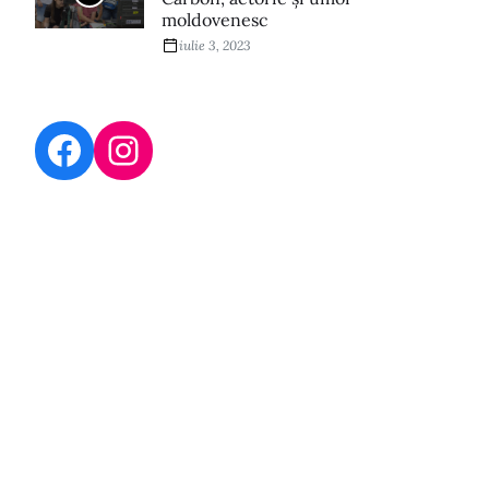
moldovenesc
iulie 3, 2023