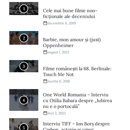
1
Cele mai bune filme non-
ficționale ale deceniului
decembrie 6, 2019
2
Barbie, mon amour și (just)
Oppenheimer
august 1, 2023
3
Filme româneşti la 68. Berlinale:
Touch Me Not
martie 6, 2018
One World Romania – Interviu
4
cu Otilia Babara despre „Iubirea
nu e o portocală”
mai 2, 2023
Interviu TIFF – Ion Borș despre
5
Carbon, actorie și umor