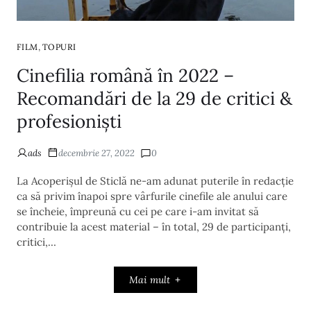
,
FILM
TOPURI
Cinefilia română în 2022 –
Recomandări de la 29 de critici &
profesioniști
ads
decembrie 27, 2022
0
La Acoperișul de Sticlă ne-am adunat puterile în redacție
ca să privim înapoi spre vârfurile cinefile ale anului care
se încheie, împreună cu cei pe care i-am invitat să
contribuie la acest material – în total, 29 de participanți,
critici,…
Mai mult