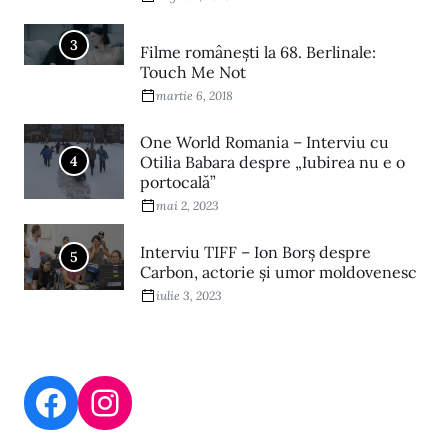
3
Filme româneşti la 68. Berlinale:
Touch Me Not
martie 6, 2018
One World Romania – Interviu cu
4
Otilia Babara despre „Iubirea nu e o
portocală”
mai 2, 2023
Interviu TIFF – Ion Borș despre
5
Carbon, actorie și umor moldovenesc
iulie 3, 2023