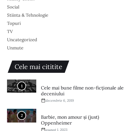
Social
Stiinta & Tehnologie
Topuri
TV
Uncategorized
Unmute
Cele mai cititite
1
Cele mai bune filme non-ficționale ale
deceniului
decembrie 6, 2019
2
Barbie, mon amour și (just)
Oppenheimer
august 1, 2023