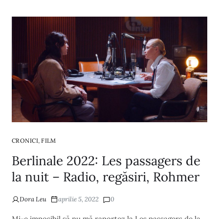
,
CRONICI
FILM
Berlinale 2022: Les passagers de
la nuit – Radio, regăsiri, Rohmer
Dora Leu
aprilie 5, 2022
0
Mi-e imposibil să nu mă raportez la Les passagers de la