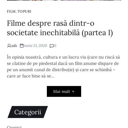
,
FILM
TOPURI
Filme despre rasă dintr-o
societate inechitabilă (partea I)
ads
iunie 13, 2020
0
În opinia noastră, cultura e un lucru viu (care nu riscă să
se clatine de pe piedestal dacă un film anume dispare de
pe un anumit canal de distribuție) și care se schimbă –
care ar face bine să se…
Mai mult
Categorii
Cronici