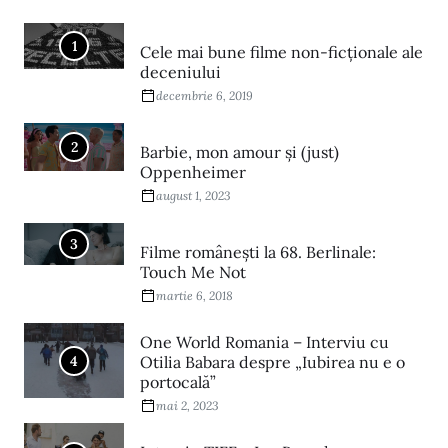
1
Cele mai bune filme non-ficționale ale
deceniului
decembrie 6, 2019
2
Barbie, mon amour și (just)
Oppenheimer
august 1, 2023
3
Filme româneşti la 68. Berlinale:
Touch Me Not
martie 6, 2018
One World Romania – Interviu cu
4
Otilia Babara despre „Iubirea nu e o
portocală”
mai 2, 2023