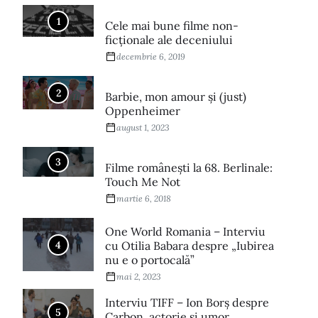
1
Cele mai bune filme non-
ficționale ale deceniului
decembrie 6, 2019
2
Barbie, mon amour și (just)
Oppenheimer
august 1, 2023
3
Filme româneşti la 68. Berlinale:
Touch Me Not
martie 6, 2018
One World Romania – Interviu
4
cu Otilia Babara despre „Iubirea
nu e o portocală”
mai 2, 2023
Interviu TIFF – Ion Borș despre
5
Carbon, actorie și umor