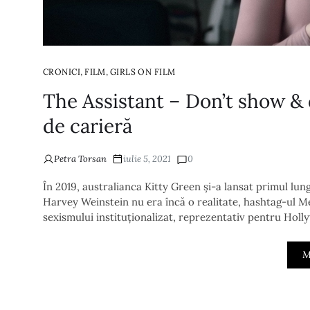
,
,
CRONICI
FILM
GIRLS ON FILM
The Assistant – Don’t show & d
de carieră
Petra Torsan
iulie 5, 2021
0
În 2019, australianca Kitty Green și-a lansat primul lu
Harvey Weinstein nu era încă o realitate, hashtag-ul M
sexismului instituționalizat, reprezentativ pentru Holl
M