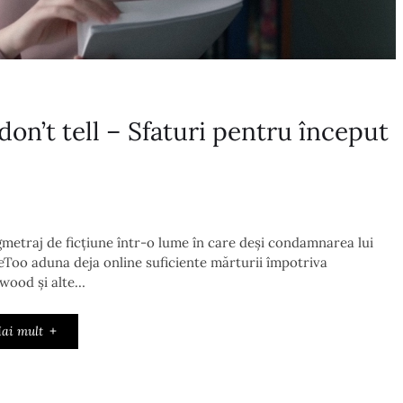
on’t tell – Sfaturi pentru început
ngmetraj de ficțiune într-o lume în care deși condamnarea lui
eToo aduna deja online suficiente mărturii împotriva
ywood și alte…
ai mult