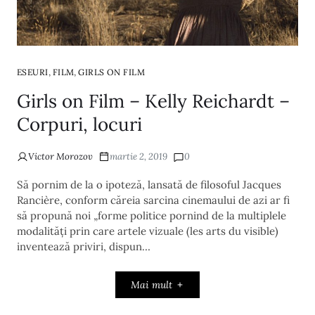
,
,
ESEURI
FILM
GIRLS ON FILM
Girls on Film – Kelly Reichardt –
Corpuri, locuri
Victor Morozov
martie 2, 2019
0
Să pornim de la o ipoteză, lansată de filosoful Jacques
Rancière, conform căreia sarcina cinemaului de azi ar fi
să propună noi „forme politice pornind de la multiplele
modalități prin care artele vizuale (les arts du visible)
inventează priviri, dispun…
Mai mult