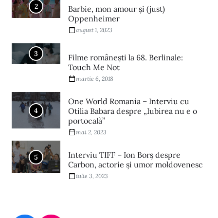
2
Barbie, mon amour și (just)
Oppenheimer
august 1, 2023
3
Filme româneşti la 68. Berlinale:
Touch Me Not
martie 6, 2018
One World Romania – Interviu cu
4
Otilia Babara despre „Iubirea nu e o
portocală”
mai 2, 2023
Interviu TIFF – Ion Borș despre
5
Carbon, actorie și umor moldovenesc
iulie 3, 2023