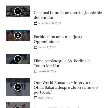
1
Cele mai bune filme non-ficționale ale
deceniului
decembrie 6, 2019
2
Barbie, mon amour și (just)
Oppenheimer
august 1, 2023
3
Filme româneşti la 68. Berlinale:
Touch Me Not
martie 6, 2018
One World Romania – Interviu cu
4
Otilia Babara despre „Iubirea nu e o
portocală”
mai 2, 2023