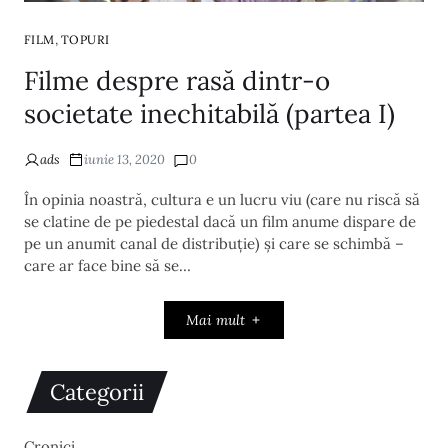
,
FILM
TOPURI
Filme despre rasă dintr-o
societate inechitabilă (partea I)
ads
iunie 13, 2020
0
În opinia noastră, cultura e un lucru viu (care nu riscă să
se clatine de pe piedestal dacă un film anume dispare de
pe un anumit canal de distribuție) și care se schimbă –
care ar face bine să se…
Mai mult
Categorii
Cronici