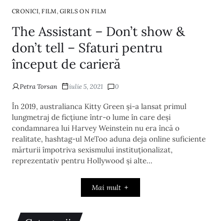
,
,
CRONICI
FILM
GIRLS ON FILM
The Assistant – Don’t show &
don’t tell – Sfaturi pentru
început de carieră
Petra Torsan
iulie 5, 2021
0
În 2019, australianca Kitty Green și-a lansat primul
lungmetraj de ficțiune într-o lume în care deși
condamnarea lui Harvey Weinstein nu era încă o
realitate, hashtag-ul MeToo aduna deja online suficiente
mărturii împotriva sexismului instituționalizat,
reprezentativ pentru Hollywood și alte…
Mai mult