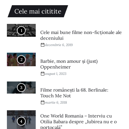
Cele mai cititite
1
Cele mai bune filme non-ficționale ale
deceniului
decembrie 6, 2019
2
Barbie, mon amour și (just)
Oppenheimer
august 1, 2023
3
Filme româneşti la 68. Berlinale:
Touch Me Not
martie 6, 2018
One World Romania – Interviu cu
4
Otilia Babara despre „Iubirea nu e o
portocală”