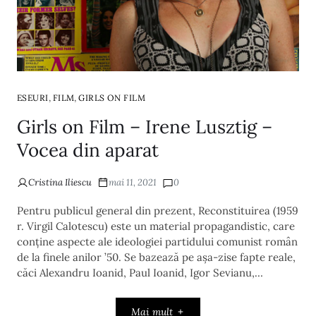
,
,
ESEURI
FILM
GIRLS ON FILM
Girls on Film – Irene Lusztig –
Vocea din aparat
Cristina Iliescu
mai 11, 2021
0
Pentru publicul general din prezent, Reconstituirea (1959
r. Virgil Calotescu) este un material propagandistic, care
conține aspecte ale ideologiei partidului comunist român
de la finele anilor ’50. Se bazează pe așa-zise fapte reale,
căci Alexandru Ioanid, Paul Ioanid, Igor Sevianu,…
Mai mult