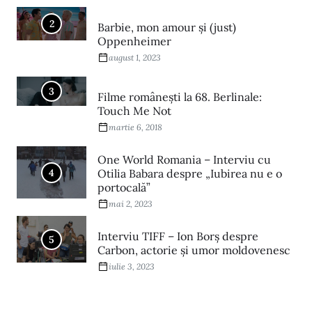
2
Barbie, mon amour și (just)
Oppenheimer
august 1, 2023
3
Filme româneşti la 68. Berlinale:
Touch Me Not
martie 6, 2018
One World Romania – Interviu cu
4
Otilia Babara despre „Iubirea nu e o
portocală”
mai 2, 2023
Interviu TIFF – Ion Borș despre
5
Carbon, actorie și umor moldovenesc
iulie 3, 2023