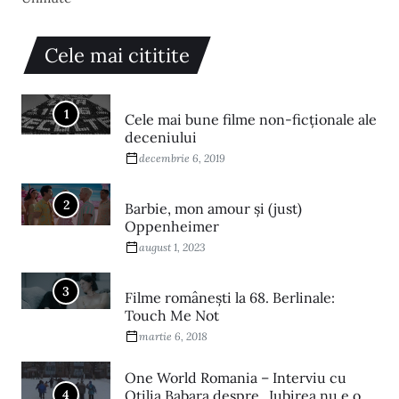
Cele mai cititite
1
Cele mai bune filme non-ficționale ale
deceniului
decembrie 6, 2019
2
Barbie, mon amour și (just)
Oppenheimer
august 1, 2023
3
Filme româneşti la 68. Berlinale:
Touch Me Not
martie 6, 2018
One World Romania – Interviu cu
4
Otilia Babara despre „Iubirea nu e o