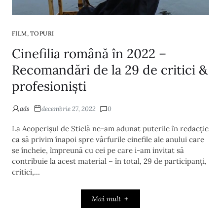
,
FILM
TOPURI
Cinefilia română în 2022 –
Recomandări de la 29 de critici &
profesioniști
ads
decembrie 27, 2022
0
La Acoperișul de Sticlă ne-am adunat puterile în redacție
ca să privim înapoi spre vârfurile cinefile ale anului care
se încheie, împreună cu cei pe care i-am invitat să
contribuie la acest material – în total, 29 de participanți,
critici,…
Mai mult