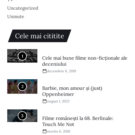
Uncategorized
Unmute
Cele mai cititite
1
Cele mai bune filme non-ficționale ale
deceniului
decembrie 6, 2019
2
Barbie, mon amour și (just)
Oppenheimer
august 1, 2023
3
Filme româneşti la 68. Berlinale:
Touch Me Not
martie 6, 2018