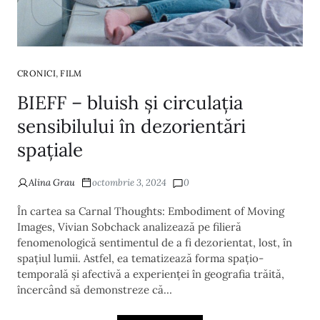
,
CRONICI
FILM
BIEFF – bluish și circulația
sensibilului în dezorientări
spațiale
Alina Grau
octombrie 3, 2024
0
În cartea sa Carnal Thoughts: Embodiment of Moving
Images, Vivian Sobchack analizează pe filieră
fenomenologică sentimentul de a fi dezorientat, lost, în
spațiul lumii. Astfel, ea tematizează forma spațio-
temporală și afectivă a experienței în geografia trăită,
încercând să demonstreze că…