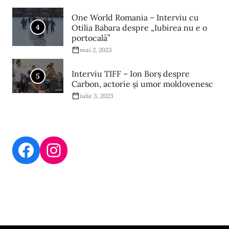
One World Romania – Interviu cu
4
Otilia Babara despre „Iubirea nu e o
portocală”
mai 2, 2023
Interviu TIFF – Ion Borș despre
5
Carbon, actorie și umor moldovenesc
iulie 3, 2023