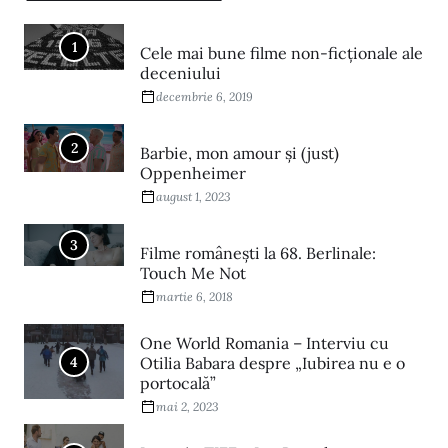
1
Cele mai bune filme non-ficționale ale
deceniului
decembrie 6, 2019
2
Barbie, mon amour și (just)
Oppenheimer
august 1, 2023
3
Filme româneşti la 68. Berlinale:
Touch Me Not
martie 6, 2018
One World Romania – Interviu cu
4
Otilia Babara despre „Iubirea nu e o
portocală”
mai 2, 2023