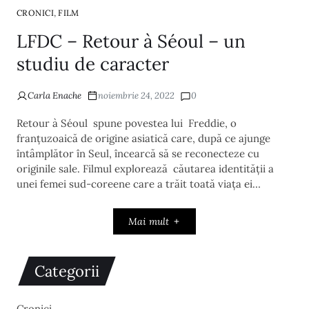
,
CRONICI
FILM
LFDC – Retour à Séoul – un
studiu de caracter
Carla Enache
noiembrie 24, 2022
0
Retour à Séoul spune povestea lui Freddie, o
franțuzoaică de origine asiatică care, după ce ajunge
întâmplător în Seul, încearcă să se reconecteze cu
originile sale. Filmul explorează căutarea identității a
unei femei sud-coreene care a trăit toată viața ei…
Mai mult
Categorii
Cronici