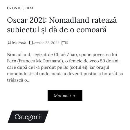
,
CRONICI
FILM
Oscar 2021: Nomadland ratează
subiectul și dă de o comoară
Iris Irodi
aprilie 22, 2021
0
Nomadland, regizat de Chloé Zhao, spune povestea lui
Fern (Frances McDormand), o femeie de vreo 50 de ani,
care după ce l-a pierdut pe Bo (soțul ei), iar orașul
monoindustrial unde locuia a devenit pustiu, a hotărât să
trăiască o…
Mai mult
Categorii