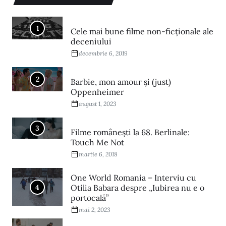
1
Cele mai bune filme non-ficționale ale
deceniului
decembrie 6, 2019
2
Barbie, mon amour și (just)
Oppenheimer
august 1, 2023
3
Filme româneşti la 68. Berlinale:
Touch Me Not
martie 6, 2018
One World Romania – Interviu cu
4
Otilia Babara despre „Iubirea nu e o
portocală”
mai 2, 2023