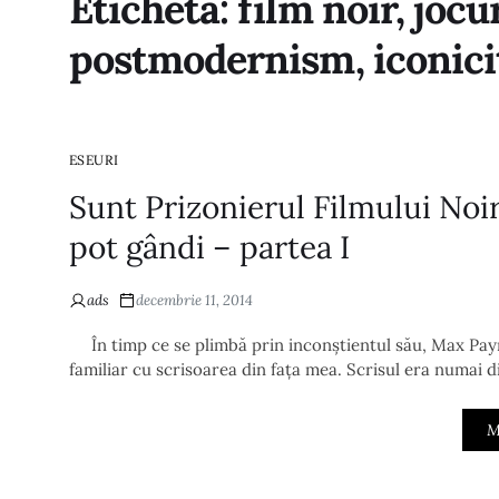
Etichetă:
film noir, joc
postmodernism, iconici
ESEURI
Sunt Prizonierul Filmului Noir 
pot gândi – partea I
ads
decembrie 11, 2014
În timp ce se plimbă prin inconștientul său, Max Payne
familiar cu scrisoarea din fața mea. Scrisul era numai 
M