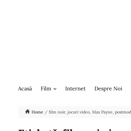
Acasă
Film
Internet
Despre Noi
Home
film noir, jocuri video, Max Payne, postmod