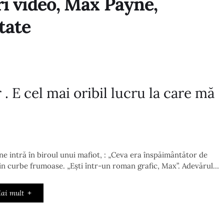
uri video, Max Payne,
tate
. E cel mai oribil lucru la care mă
 intră în biroul unui mafiot, : „Ceva era înspăimântător de
din curbe frumoase. „Ești într-un roman grafic, Max”. Adevărul…
ai mult