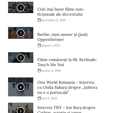
1
Cele mai bune filme non-
ficționale ale deceniului
decembrie 6, 2019
2
Barbie, mon amour și (just)
Oppenheimer
august 1, 2023
3
Filme româneşti la 68. Berlinale:
Touch Me Not
martie 6, 2018
One World Romania – Interviu
4
cu Otilia Babara despre „Iubirea
nu e o portocală”
mai 2, 2023
Interviu TIFF – Ion Borș despre
5
Carbon, actorie și umor