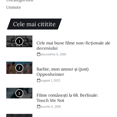
Unmute
Cele mai cititite
1
Cele mai bune filme non-ficționale ale
deceniului
decembrie 6, 2019
2
Barbie, mon amour și (just)
Oppenheimer
august 1, 2023
3
Filme româneşti la 68. Berlinale:
Touch Me Not
martie 6, 2018