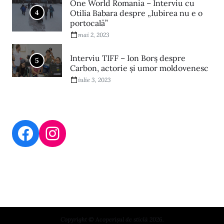
One World Romania – Interviu cu
4
Otilia Babara despre „Iubirea nu e o
portocală”
mai 2, 2023
Interviu TIFF – Ion Borș despre
5
Carbon, actorie și umor moldovenesc
iulie 3, 2023
Copyright © Acoperișul de sticlă 2026.