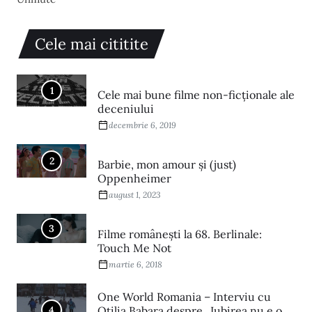
Cele mai cititite
1
Cele mai bune filme non-ficționale ale
deceniului
decembrie 6, 2019
2
Barbie, mon amour și (just)
Oppenheimer
august 1, 2023
3
Filme româneşti la 68. Berlinale:
Touch Me Not
martie 6, 2018
One World Romania – Interviu cu
4
Otilia Babara despre „Iubirea nu e o