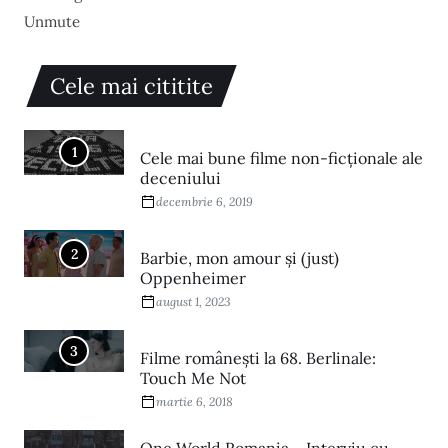
Unmute
Cele mai cititite
1
Cele mai bune filme non-ficționale ale
deceniului
decembrie 6, 2019
2
Barbie, mon amour și (just)
Oppenheimer
august 1, 2023
3
Filme româneşti la 68. Berlinale:
Touch Me Not
martie 6, 2018