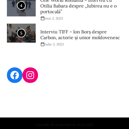
One World Romania – Interviu cu
4
Otilia Babara despre „Iubirea nu e o
portocală”
mai 2, 2023
Interviu TIFF – Ion Borș despre
5
Carbon, actorie și umor moldovenesc
iulie 3, 2023
Copyright © Acoperișul de sticlă 2026.