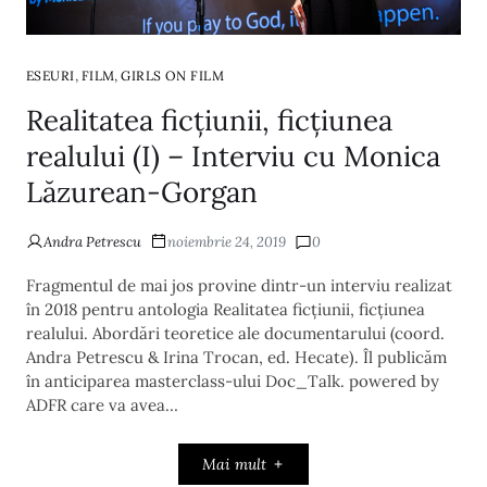
,
,
ESEURI
FILM
GIRLS ON FILM
Realitatea ficțiunii, ficțiunea
realului (I) – Interviu cu Monica
Lăzurean-Gorgan
Andra Petrescu
noiembrie 24, 2019
0
Fragmentul de mai jos provine dintr-un interviu realizat
în 2018 pentru antologia Realitatea ficțiunii, ficțiunea
realului. Abordări teoretice ale documentarului (coord.
Andra Petrescu & Irina Trocan, ed. Hecate). Îl publicăm
în anticiparea masterclass-ului Doc_Talk. powered by
ADFR care va avea…
Mai mult