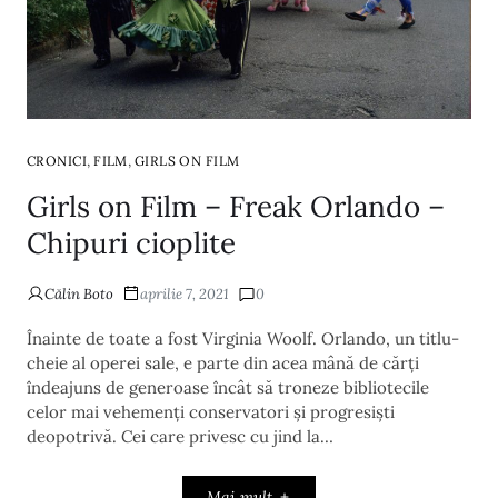
,
,
CRONICI
FILM
GIRLS ON FILM
Girls on Film – Freak Orlando –
Chipuri cioplite
Călin Boto
aprilie 7, 2021
0
Înainte de toate a fost Virginia Woolf. Orlando, un titlu-
cheie al operei sale, e parte din acea mână de cărți
îndeajuns de generoase încât să troneze bibliotecile
celor mai vehemenți conservatori și progresiști
deopotrivă. Cei care privesc cu jind la…
Mai mult