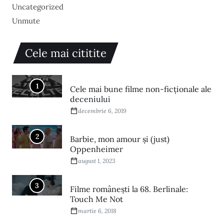
Uncategorized
Unmute
Cele mai cititite
1
Cele mai bune filme non-ficționale ale
deceniului
decembrie 6, 2019
2
Barbie, mon amour și (just)
Oppenheimer
august 1, 2023
3
Filme româneşti la 68. Berlinale:
Touch Me Not
martie 6, 2018