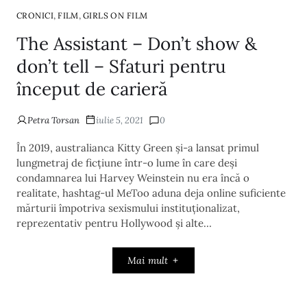
,
,
CRONICI
FILM
GIRLS ON FILM
The Assistant – Don’t show &
don’t tell – Sfaturi pentru
început de carieră
Petra Torsan
iulie 5, 2021
0
În 2019, australianca Kitty Green și-a lansat primul
lungmetraj de ficțiune într-o lume în care deși
condamnarea lui Harvey Weinstein nu era încă o
realitate, hashtag-ul MeToo aduna deja online suficiente
mărturii împotriva sexismului instituționalizat,
reprezentativ pentru Hollywood și alte…
Mai mult