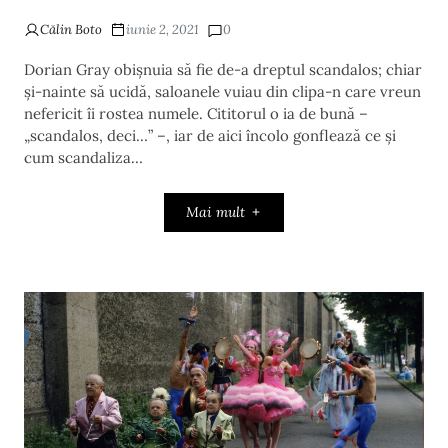
Călin Boto
iunie 2, 2021
0
Dorian Gray obișnuia să fie de-a dreptul scandalos; chiar
și-nainte să ucidă, saloanele vuiau din clipa-n care vreun
nefericit îi rostea numele. Cititorul o ia de bună –
„scandalos, deci…” –, iar de aici încolo gonflează ce și
cum scandaliza…
Mai mult