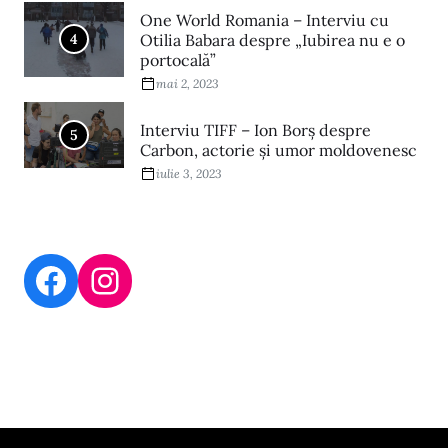
One World Romania – Interviu cu
4
Otilia Babara despre „Iubirea nu e o
portocală”
mai 2, 2023
Interviu TIFF – Ion Borș despre
5
Carbon, actorie și umor moldovenesc
iulie 3, 2023