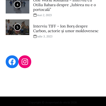
One World Romania – Interviu cu
4
Otilia Babara despre „Iubirea nu e o
portocală”
mai 2, 2023
Interviu TIFF – Ion Borș despre
5
Carbon, actorie și umor moldovenesc
iulie 3, 2023
Copyright © Acoperișul de sticlă 2026.