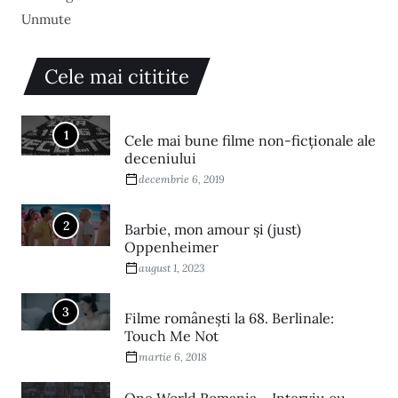
Unmute
Cele mai cititite
1
Cele mai bune filme non-ficționale ale
deceniului
decembrie 6, 2019
2
Barbie, mon amour și (just)
Oppenheimer
august 1, 2023
3
Filme româneşti la 68. Berlinale:
Touch Me Not
martie 6, 2018