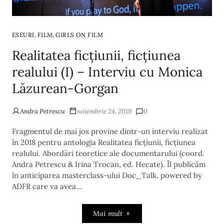
,
,
ESEURI
FILM
GIRLS ON FILM
Realitatea ficțiunii, ficțiunea
realului (I) – Interviu cu Monica
Lăzurean-Gorgan
Andra Petrescu
noiembrie 24, 2019
0
Fragmentul de mai jos provine dintr-un interviu realizat
în 2018 pentru antologia Realitatea ficțiunii, ficțiunea
realului. Abordări teoretice ale documentarului (coord.
Andra Petrescu & Irina Trocan, ed. Hecate). Îl publicăm
în anticiparea masterclass-ului Doc_Talk. powered by
ADFR care va avea…
Mai mult