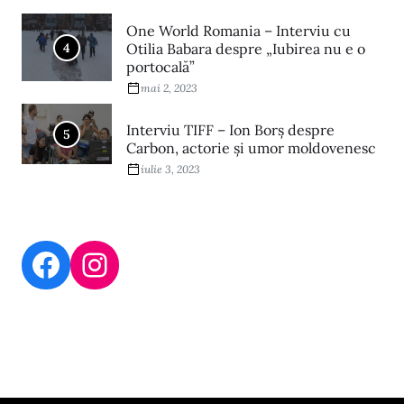
One World Romania – Interviu cu
4
Otilia Babara despre „Iubirea nu e o
portocală”
mai 2, 2023
Interviu TIFF – Ion Borș despre
5
Carbon, actorie și umor moldovenesc
iulie 3, 2023