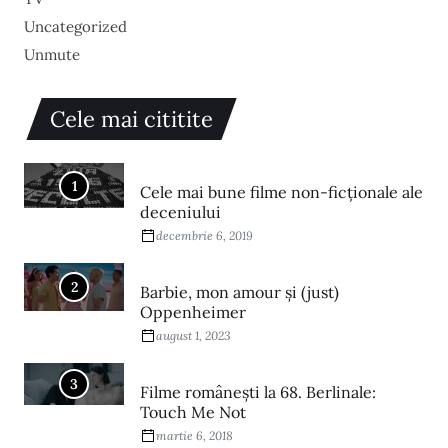
Uncategorized
Unmute
Cele mai cititite
1
Cele mai bune filme non-ficționale ale
deceniului
decembrie 6, 2019
2
Barbie, mon amour și (just)
Oppenheimer
august 1, 2023
3
Filme româneşti la 68. Berlinale:
Touch Me Not
martie 6, 2018