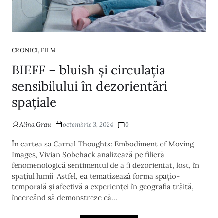
,
CRONICI
FILM
BIEFF – bluish și circulația
sensibilului în dezorientări
spațiale
Alina Grau
octombrie 3, 2024
0
În cartea sa Carnal Thoughts: Embodiment of Moving
Images, Vivian Sobchack analizează pe filieră
fenomenologică sentimentul de a fi dezorientat, lost, în
spațiul lumii. Astfel, ea tematizează forma spațio-
temporală și afectivă a experienței în geografia trăită,
încercând să demonstreze că…