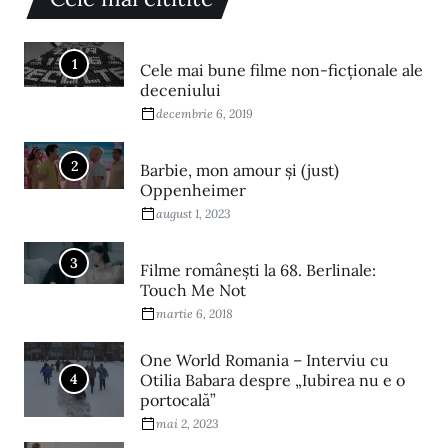
1
Cele mai bune filme non-ficționale ale
deceniului
decembrie 6, 2019
2
Barbie, mon amour și (just)
Oppenheimer
august 1, 2023
3
Filme româneşti la 68. Berlinale:
Touch Me Not
martie 6, 2018
One World Romania – Interviu cu
4
Otilia Babara despre „Iubirea nu e o
portocală”
mai 2, 2023