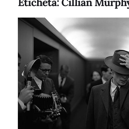
Etichetă:
Cillian Murph