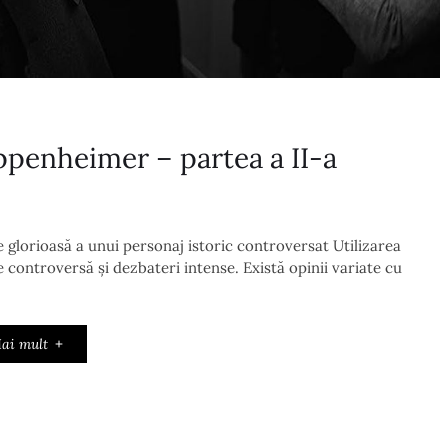
ppenheimer – partea a II-a
glorioasă a unui personaj istoric controversat Utilizarea
 controversă și dezbateri intense. Există opinii variate cu
ai mult