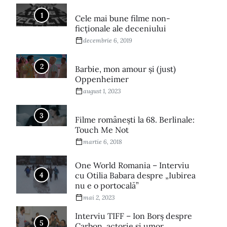
1
Cele mai bune filme non-
ficționale ale deceniului
decembrie 6, 2019
2
Barbie, mon amour și (just)
Oppenheimer
august 1, 2023
3
Filme româneşti la 68. Berlinale:
Touch Me Not
martie 6, 2018
One World Romania – Interviu
4
cu Otilia Babara despre „Iubirea
nu e o portocală”
mai 2, 2023
Interviu TIFF – Ion Borș despre
5
Carbon, actorie și umor