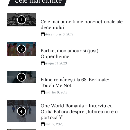
Cele mai cititite
1
Cele mai bune filme non-ficționale ale
deceniului
decembrie 6, 2019
2
Barbie, mon amour și (just)
Oppenheimer
august 1, 2023
3
Filme româneşti la 68. Berlinale:
Touch Me Not
martie 6, 2018
One World Romania – Interviu cu
4
Otilia Babara despre „Iubirea nu e o
portocală”
mai 2, 2023