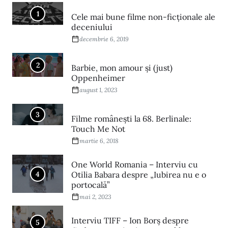
1
Cele mai bune filme non-ficționale ale
deceniului
decembrie 6, 2019
2
Barbie, mon amour și (just)
Oppenheimer
august 1, 2023
3
Filme româneşti la 68. Berlinale:
Touch Me Not
martie 6, 2018
One World Romania – Interviu cu
4
Otilia Babara despre „Iubirea nu e o
portocală”
mai 2, 2023
Interviu TIFF – Ion Borș despre
5