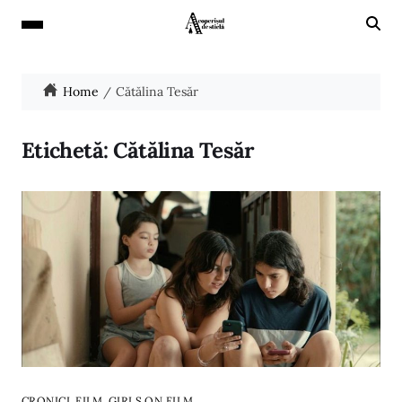
Home
Cătălina Tesăr
Etichetă:
Cătălina Tesăr
,
,
CRONICI
FILM
GIRLS ON FILM