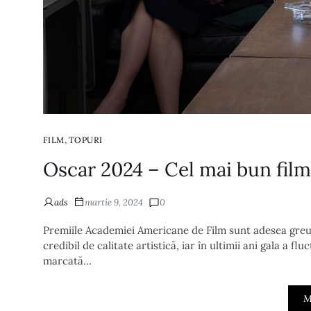
,
FILM
TOPURI
Oscar 2024 – Cel mai bun film
ads
martie 9, 2024
0
Premiile Academiei Americane de Film sunt adesea greu d
credibil de calitate artistică, iar în ultimii ani gala a fl
marcată…
M