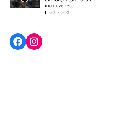
moldovenesc
iulie 3, 2023