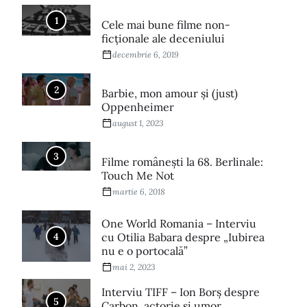
1
Cele mai bune filme non-
ficționale ale deceniului
decembrie 6, 2019
2
Barbie, mon amour și (just)
Oppenheimer
august 1, 2023
3
Filme româneşti la 68. Berlinale:
Touch Me Not
martie 6, 2018
One World Romania – Interviu
4
cu Otilia Babara despre „Iubirea
nu e o portocală”
mai 2, 2023
Interviu TIFF – Ion Borș despre
5
Carbon, actorie și umor