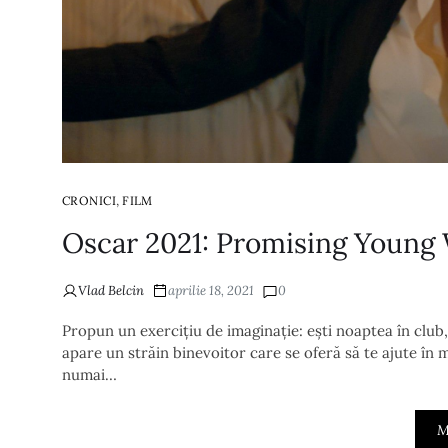
,
CRONICI
FILM
Oscar 2021: Promising Young 
Vlad Belcin
aprilie 18, 2021
0
Propun un exercițiu de imaginație: ești noaptea în club, 
apare un străin binevoitor care se oferă să te ajute în
numai…
M