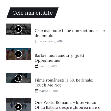
Cele mai cititite
1
Cele mai bune filme non-ficționale ale
deceniului
decembrie 6, 2019
2
Barbie, mon amour și (just)
Oppenheimer
august 1, 2023
3
Filme româneşti la 68. Berlinale:
Touch Me Not
martie 6, 2018
One World Romania – Interviu cu
4
Otilia Babara despre „Iubirea nu e o