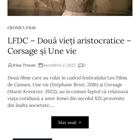
,
CRONICI
FILM
LFDC – Două vieți aristocratice –
Corsage și Une vie
Irina Trocan
decembrie 2, 2022
0
Două filme care au rulat în cadrul festivalului Les Films
de Cannes, Une vie (Stéphane Brizé, 2016) și Corsage
(Marie Kreutzer, 2022), au în comun faptul că relatează
viața cotidiană a unor femei din secolul XIX provenite
din înalta societate,…
Mai mult