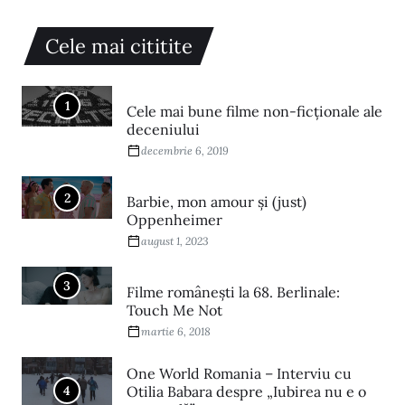
Cele mai cititite
1
Cele mai bune filme non-ficționale ale
deceniului
decembrie 6, 2019
2
Barbie, mon amour și (just)
Oppenheimer
august 1, 2023
3
Filme româneşti la 68. Berlinale:
Touch Me Not
martie 6, 2018
One World Romania – Interviu cu
4
Otilia Babara despre „Iubirea nu e o